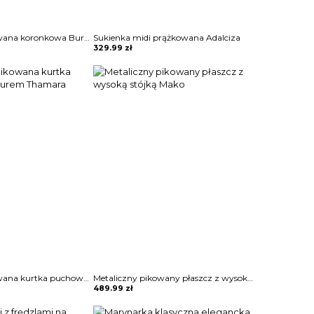
Sukienka dopasowana koronkowa Burcin
Sukienka midi prążkowana Adalciza
329.99
zł
Oversizowa pikowana kurtka puchowa z kapturem Thamara
Metaliczny pikowany płaszcz z wysoką stójką Mako
489.99
zł