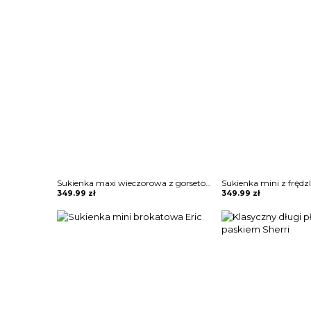
Sukienka maxi wieczorowa z gorsetowym topem Alija
349.99
zł
349.99
zł