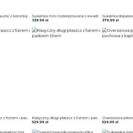
Koszula zapinana na guziki z koronką Sae
Sukienka mini rozkloszowana z kwadratowym dekoltem Blagica
339.99
zł
379.99
zł
Klasyczny długi płaszcz z futrem i paskiem Sherri
Klasyczny długi płaszcz z futrem i paskiem Sherri
529.99
zł
529.99
zł