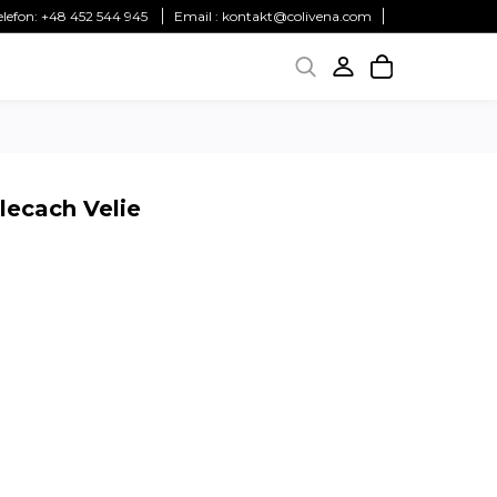
elefon:
+48 452 544 945
Email :
kontakt@colivena.com
lecach Velie