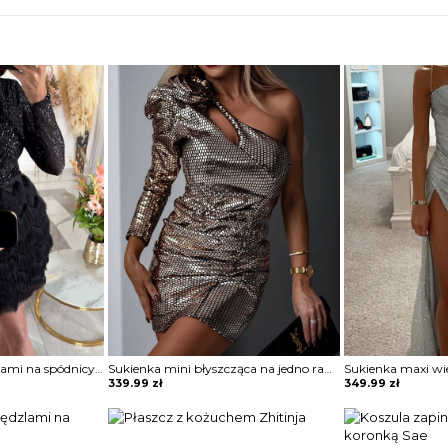
Sukienka mini z frędzlami na spódnicy Potita
Sukienka mini błyszcząca na jedno ramię Vildan
339.99
zł
349.99
zł