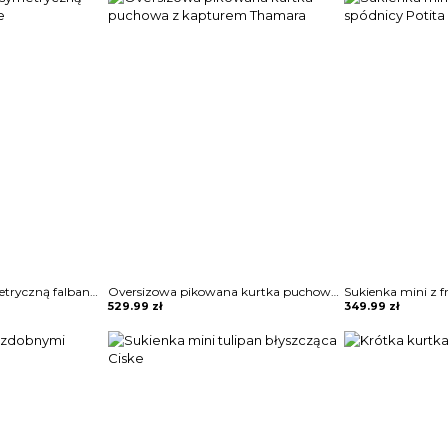
Sukienka mini z asymetryczną falbaną Maguelonne
Oversizowa pikowana kurtka puchowa z kapturem Thamara
529.99
zł
349.99
zł