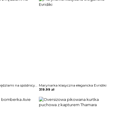
Sukienka mini z frędzlami na spódnicy Potita
Marynarka klasyczna elegancka Evridiki
319.99
zł