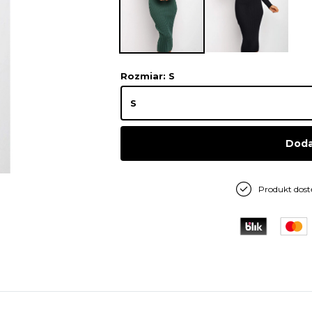
Rozmiar
: S
Doda
Produkt dos