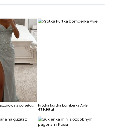
Sukienka maxi wieczorowa z gorsetowym topem Alija
Krótka kurtka bomberka Avie
479.99
zł