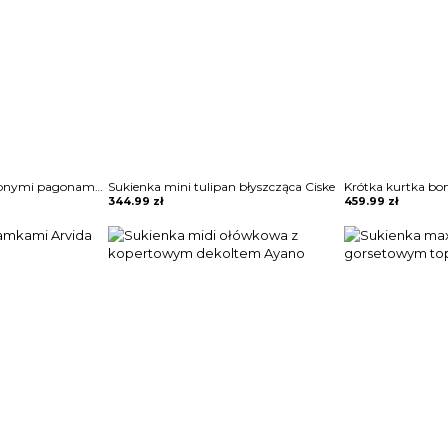
Sukienka mini z ozdobnymi pagonami Rosia
Sukienka mini tulipan błyszcząca Ciske
Krótka kurtka bo
344.99
zł
459.99
zł