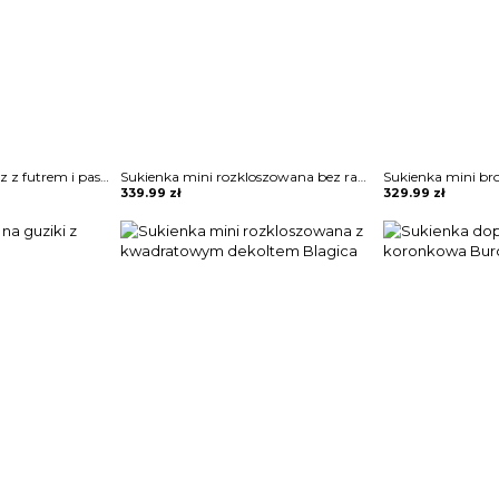
Klasyczny długi płaszcz z futrem i paskiem Sherri
Sukienka mini rozkloszowana bez ramiączek Zahariea
Sukienka mini br
339.99
zł
329.99
zł