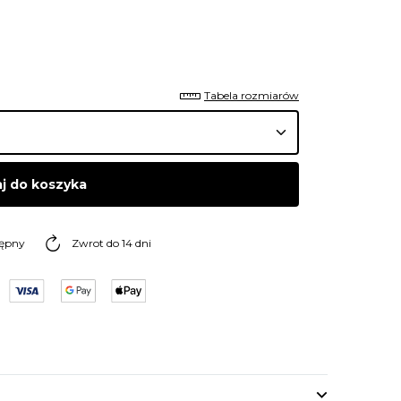
Tabela rozmiarów
j do koszyka
tępny
Zwrot do 14 dni