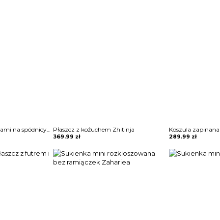
Sukienka mini z frędzlami na spódnicy Potita
Płaszcz z kożuchem Zhitinja
369.99
zł
289.99
zł