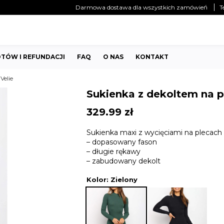
Darmowa dostawa dla wszystkich zamówień
T
TÓW I REFUNDACJI
FAQ
O NAS
KONTAKT
Velie
Sukienka z dekoltem na p
329.99
zł
Sukienka maxi z wycięciami na plecach
– dopasowany fason
– długie rękawy
– zabudowany dekolt
Kolor
: Zielony