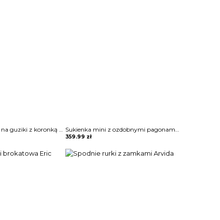
Koszula zapinana na guziki z koronką Sae
Sukienka mini z ozdobnymi pagonami Rosia
359.99
zł