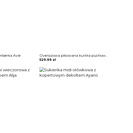
mberka Avie
Oversizowa pikowana kurtka puchowa z kapturem Thamara
529.99
zł