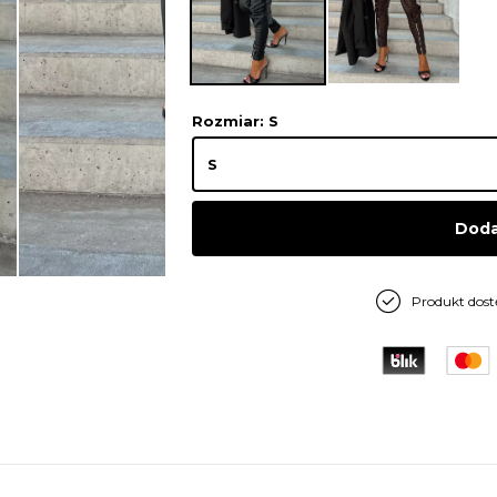
Rozmiar
: S
Doda
Produkt dos