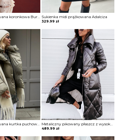
Sukienka dopasowana koronkowa Burcin
Sukienka midi prążkowana Adalciza
329.99
zł
Oversizowa pikowana kurtka puchowa z kapturem Thamara
Metaliczny pikowany płaszcz z wysoką stójką Mako
489.99
zł