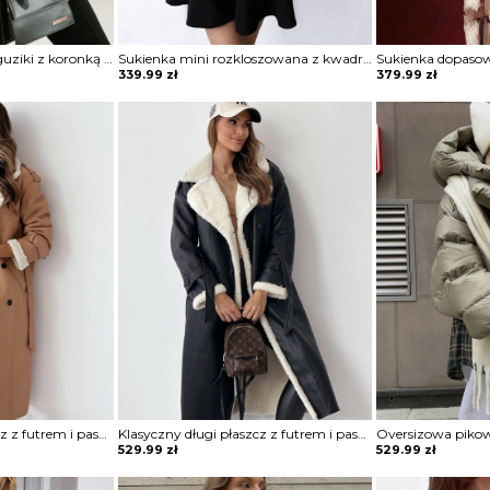
Koszula zapinana na guziki z koronką Sae
Sukienka mini rozkloszowana z kwadratowym dekoltem Blagica
339.99
zł
379.99
zł
Klasyczny długi płaszcz z futrem i paskiem Sherri
Klasyczny długi płaszcz z futrem i paskiem Sherri
529.99
zł
529.99
zł