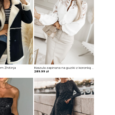
em Zhitinja
Koszula zapinana na guziki z koronką Sae
289.99
zł