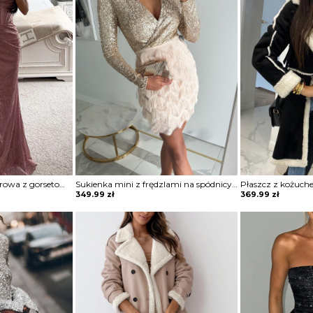
Sukienka maxi wieczorowa z gorsetowym topem Alija
Sukienka mini z frędzlami na spódnicy Potita
Płaszcz z kożuch
349.99
zł
369.99
zł