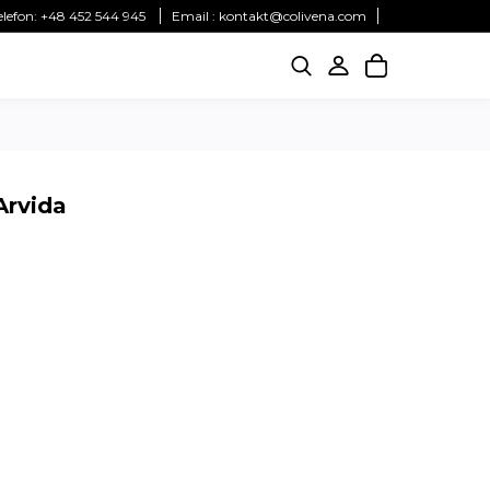
elefon:
+48 452 544 945
Email :
kontakt@colivena.com
Arvida