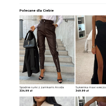
Polecane dla Ciebie
Spodnie rurki z zamkami Arvida
334.99
zł
349.99
zł