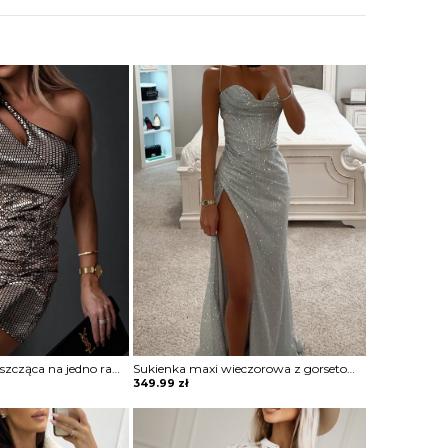
Sukienka mini błyszcząca na jedno ramię Vildan
Sukienka maxi wieczorowa z gorsetowym topem Alija
349.99
zł