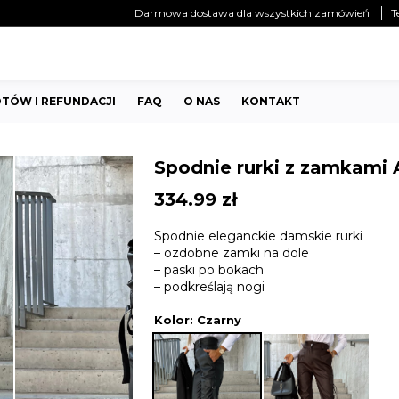
Darmowa dostawa dla wszystkich zamówień
T
TÓW I REFUNDACJI
FAQ
O NAS
KONTAKT
Spodnie rurki z zamkami 
334.99
zł
Spodnie eleganckie damskie rurki
– ozdobne zamki na dole
– paski po bokach
– podkreślają nogi
Kolor
: Czarny