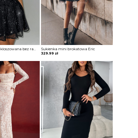
Sukienka mini rozkloszowana bez ramiączek Zahariea
Sukienka mini brokatowa Eric
329.99
zł