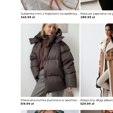
Sukienka mini z frędzlami na spódnicy Potita
349.99
zł
289.99
zł
Pikowana kurtka puchowa w sportowym stylu Semiye
519.99
zł
529.99
zł