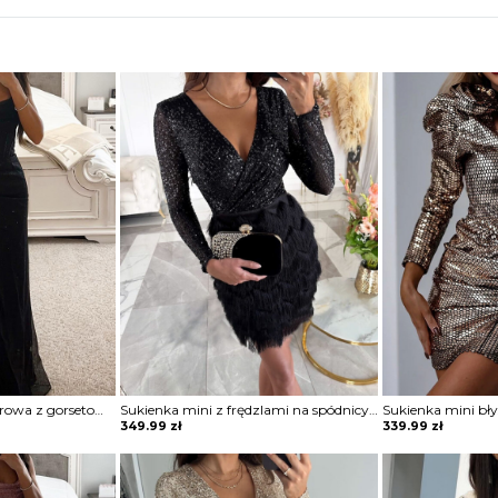
Sukienka maxi wieczorowa z gorsetowym topem Alija
Sukienka mini z frędzlami na spódnicy Potita
349.99
zł
339.99
zł