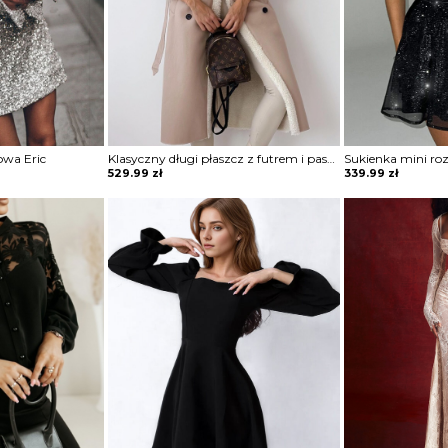
owa Eric
Klasyczny długi płaszcz z futrem i paskiem Sherri
529.99
zł
339.99
zł