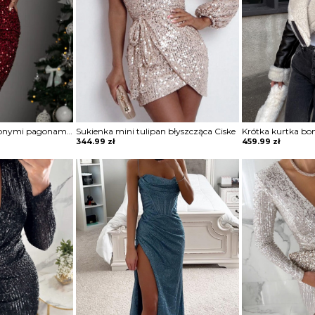
Sukienka mini z ozdobnymi pagonami Rosia
Sukienka mini tulipan błyszcząca Ciske
Krótka kurtka bo
344.99
zł
459.99
zł