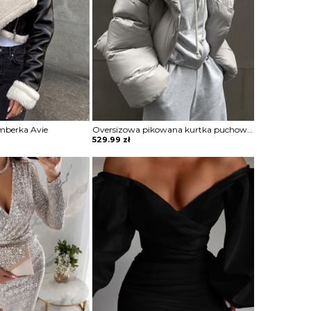
mberka Avie
Oversizowa pikowana kurtka puchowa z kapturem Thamara
529.99
zł