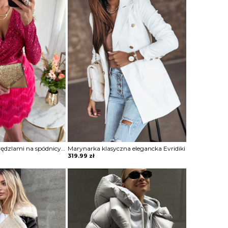
Sukienka mini z frędzlami na spódnicy Potita
Marynarka klasyczna elegancka Evridiki
319.99
zł