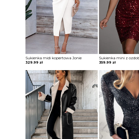
Sukienka midi kopertowa Jonie
329.99
zł
359.99
zł