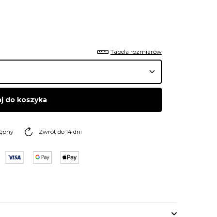
Tabela rozmiarów
j do koszyka
tępny
Zwrot do 14 dni