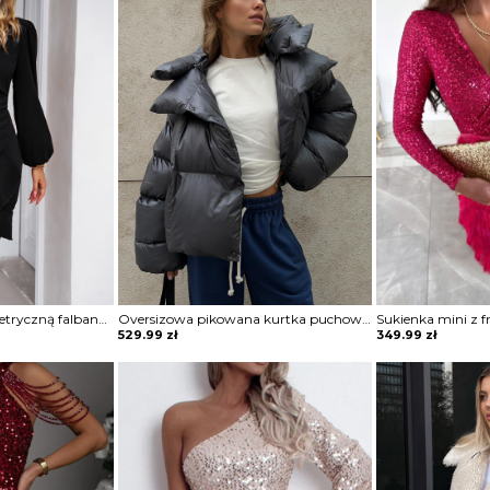
Sukienka mini z asymetryczną falbaną Maguelonne
Oversizowa pikowana kurtka puchowa z kapturem Thamara
529.99
zł
349.99
zł