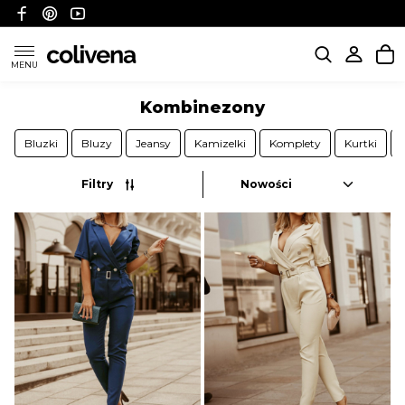
MENU
KATEGORIE
Kombinezony
POLITYKA WYSYŁKI
Bluzki
Bluzy
Jeansy
Kamizelki
Komplety
Kurtki
Filtry
POLITYKA ZWROTÓW I REFUNDACJI
FAQ
O NAS
KONTAKT