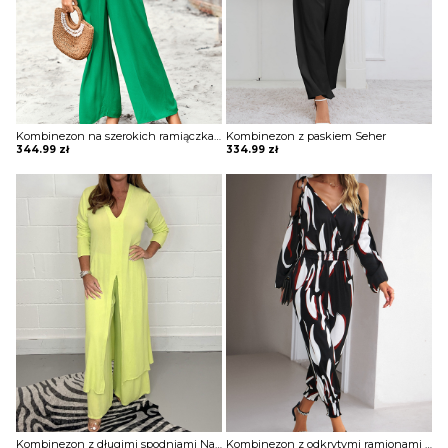
Kombinezon na szerokich ramiączkach Sumeyya
Kombinezon z paskiem Seher
344.99
zł
334.99
zł
Kombinezon z długimi spodniami Nafisa
Kombinezon z odkrytymi ramionami Agretha