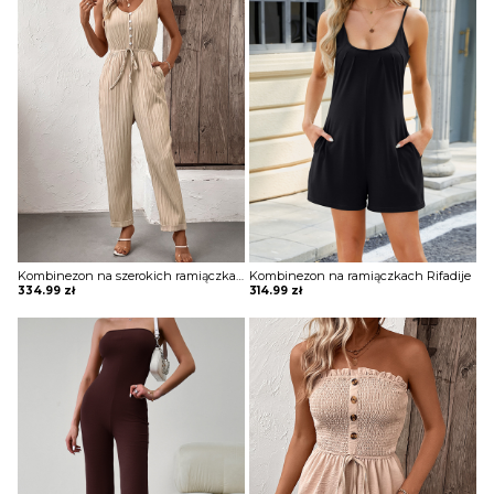
Kombinezon na szerokich ramiączkach Kimiya
Kombinezon na ramiączkach Rifadije
334.99
zł
314.99
zł