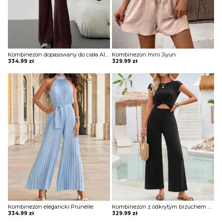
Kombinezon dopasowany do ciała Alberdina
Kombinezon mini Jiyun
334.99
zł
329.99
zł
Kombinezon elegancki Prunelle
Kombinezon z odkrytym brzuchem Agneta
334.99
zł
329.99
zł