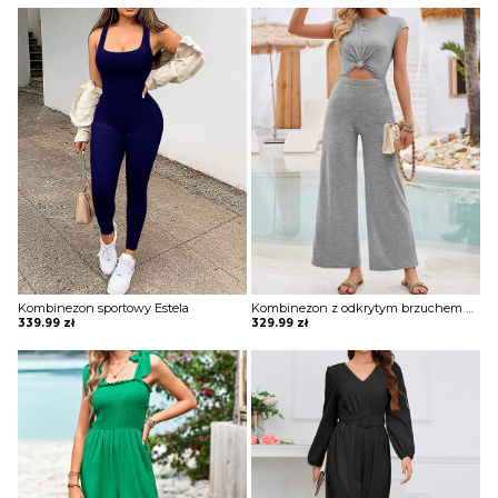
Kombinezon sportowy Estela
Kombinezon z odkrytym brzuchem Agneta
339.99
zł
329.99
zł