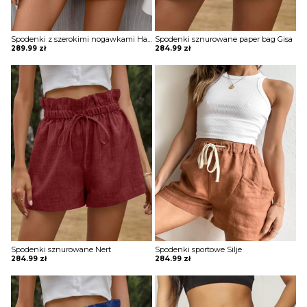
Spodenki z szerokimi nogawkami Hallveig
Spodenki sznurowane paper bag Gisa
289.99
zł
284.99
zł
Spodenki sznurowane Nert
Spodenki sportowe Silje
284.99
zł
284.99
zł