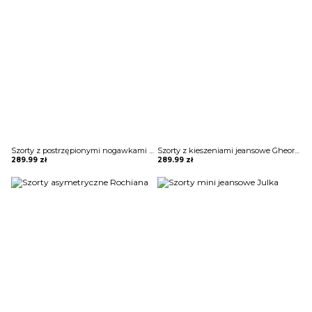
Szorty z postrzępionymi nogawkami Nirmala
Szorty z kieszeniami jeansowe Gheorghina
289.99
zł
289.99
zł