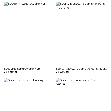
Spodenki sznurowane Nert
Szorty klasyczne damskie jeans Maurane
284.99
zł
289.99
zł