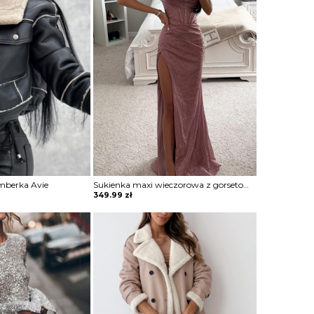
mberka Avie
Sukienka maxi wieczorowa z gorsetowym topem Alija
349.99
zł