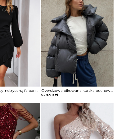
Sukienka mini z asymetryczną falbaną Maguelonne
Oversizowa pikowana kurtka puchowa z kapturem Thamara
529.99
zł