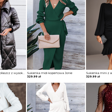
Metaliczny pikowany płaszcz z wysoką stójką Mako
Sukienka midi kopertowa Jonie
329.99
zł
329.99
zł