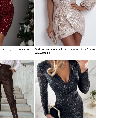
Sukienka mini z ozdobnymi pagonami Rosia
Sukienka mini tulipan błyszcząca Ciske
344.99
zł