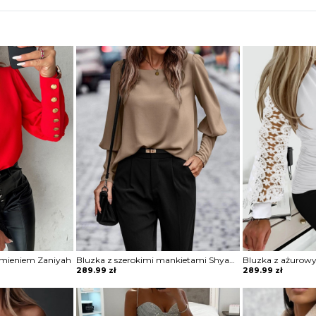
amieniem Zaniyah
Bluzka z szerokimi mankietami Shyann
Bluzka z ażurow
289.99
zł
289.99
zł