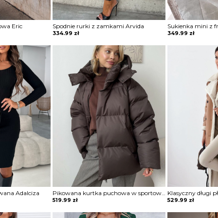
owa Eric
Spodnie rurki z zamkami Arvida
334.99
zł
349.99
zł
wana Adalciza
Pikowana kurtka puchowa w sportowym stylu Semiye
519.99
zł
529.99
zł