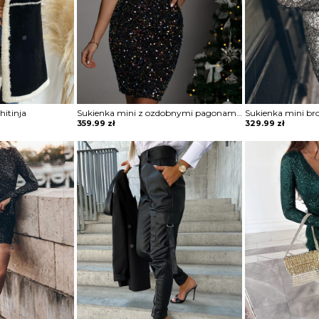
itinja
Sukienka mini z ozdobnymi pagonami Rosia
Sukienka mini br
359.99
zł
329.99
zł