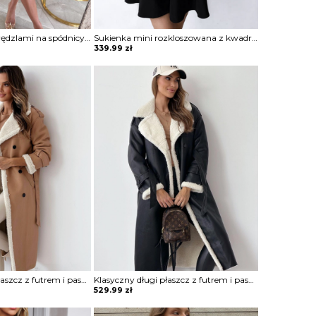
Sukienka mini z frędzlami na spódnicy Potita
Sukienka mini rozkloszowana z kwadratowym dekoltem Blagica
339.99
zł
Klasyczny długi płaszcz z futrem i paskiem Sherri
Klasyczny długi płaszcz z futrem i paskiem Sherri
529.99
zł