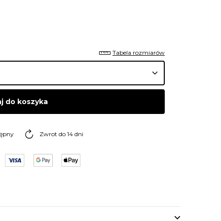
Tabela rozmiarów
j do koszyka
tępny
Zwrot do 14 dni