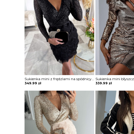
Sukienka mini z frędzlami na spódnicy Potita
349.99
zł
339.99
zł