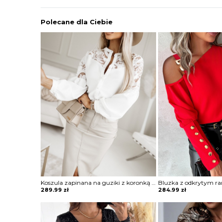
Polecane dla Ciebie
Koszula zapinana na guziki z koronką Sae
Bluzka z odkrytym r
289.99
zł
284.99
zł