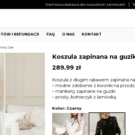
Darmowa dostawa dla wszystkich zamówień
T
TÓW I REFUNDACJI
FAQ
O NAS
KONTAKT
onką Sae
Koszula zapinana na guzi
289.99
zł
Koszula z długim rękawem zapinana na
– modne zdobienie z koronki na przodzi
– mankiety zapinane na guziki
– prosty, kołnierzyk z lamówką
Kolor
: Czarny