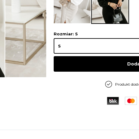
Rozmiar
: S
Doda
Produkt dos