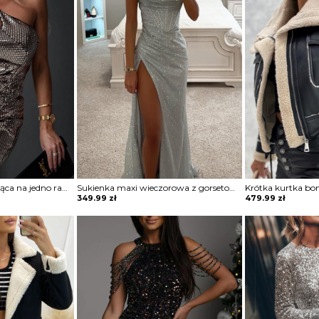
Sukienka mini błyszcząca na jedno ramię Vildan
Sukienka maxi wieczorowa z gorsetowym topem Alija
Krótka kurtka bo
349.99
zł
479.99
zł