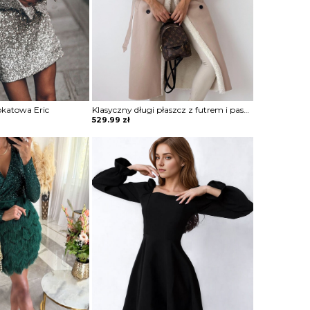
okatowa Eric
Klasyczny długi płaszcz z futrem i paskiem Sherri
529.99
zł