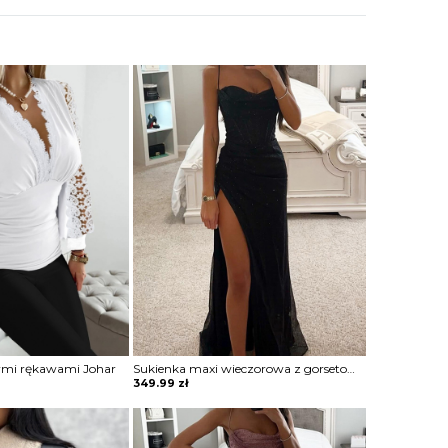
ymi rękawami Johar
Sukienka maxi wieczorowa z gorsetowym topem Alija
349.99
zł