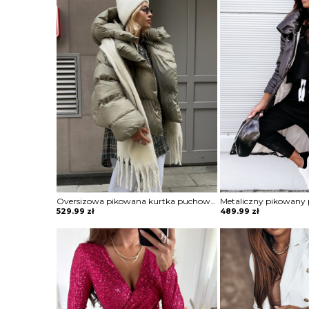
Oversizowa pikowana kurtka puchowa z kapturem Thamara
529.99
zł
489.99
zł