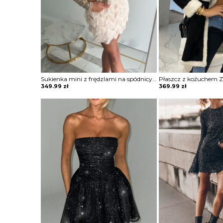
Sukienka mini z frędzlami na spódnicy Potita
Płaszcz z kożuchem Zh
349.99
zł
369.99
zł