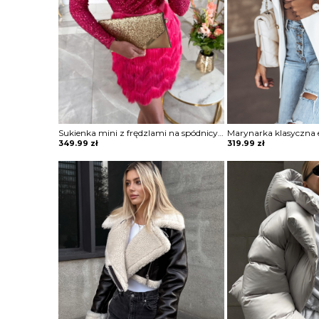
Sukienka mini z frędzlami na spódnicy Potita
Marynarka klasyczna e
349.99
zł
319.99
zł