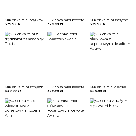
Sukienka midi prążkowana Adalciza
Sukienka midi kopertowa Jonie
Sukienka mini z asymetryczną falbaną Maguelonne
329.99
zł
329.99
zł
329.99
zł
Sukienka mini z frędzlami na spódnicy Potita
Sukienka midi kopertowa Jonie
Sukienka midi ołówkowa z kopertowym dekoltem Ayano
349.99
zł
329.99
zł
344.99
zł