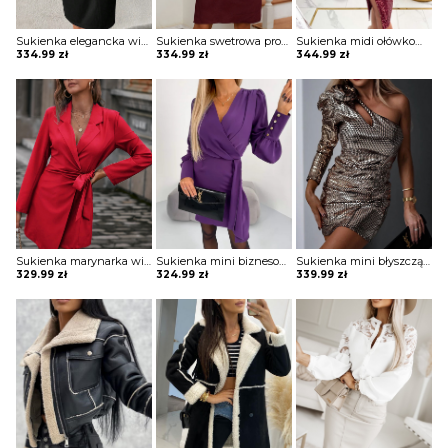
Sukienka elegancka wizytowa Inese
Sukienka swetrowa prosta Zuhra
Sukienka midi ołówkowa z kopertowym dekoltem Ayano
334.99
zł
334.99
zł
344.99
zł
Sukienka marynarka wiązana Suzetta
Sukienka mini biznesowa Meggan
Sukienka mini błyszcząca na jedno ramię Vildan
329.99
zł
324.99
zł
339.99
zł