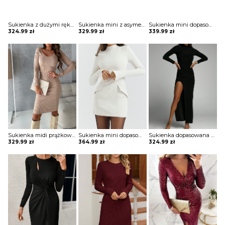
Sukienka z dużymi rękawami Helky
Sukienka mini z asymetryczną falbaną Maguelonne
Sukienka mini dopasowana z jednym bufiastym rękawem Mirie
324.99
zł
329.99
zł
339.99
zł
Sukienka midi prążkowana Adalciza
Sukienka mini dopasowana Damilja
Sukienka dopasowana z rozcięciem Margaret
329.99
zł
364.99
zł
324.99
zł