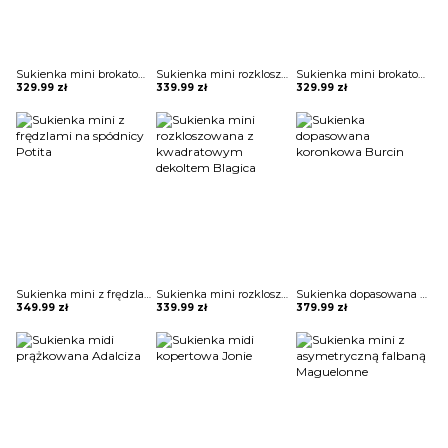
Sukienka mini brokatowa Eric
Sukienka mini rozkloszowana bez ramiączek Zahariea
Sukienka mini brokatowa Eric
329.99
zł
339.99
zł
329.99
zł
Sukienka mini z frędzlami na spódnicy Potita
Sukienka mini rozkloszowana z kwadratowym dekoltem Blagica
Sukienka dopasowana koronkowa Burcin
349.99
zł
339.99
zł
379.99
zł