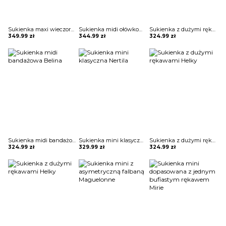
Sukienka maxi wieczorowa z gorsetowym topem Alija
Sukienka midi ołówkowa z kopertowym dekoltem Ayano
Sukienka z dużymi rękawami Helky
349.99
zł
344.99
zł
324.99
zł
Sukienka midi bandażowa Belina
Sukienka mini klasyczna Nertila
Sukienka z dużymi rękawami Helky
324.99
zł
329.99
zł
324.99
zł