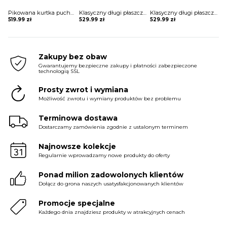
Pikowana kurtka puchowa w sportowym stylu Semiye
Klasyczny długi płaszcz z futrem i paskiem Sherri
Klasyczny długi płaszcz z futrem i paskiem Sherri
519.99
zł
529.99
zł
529.99
zł
Zakupy bez obaw
Gwarantujemy bezpieczne zakupy i płatności zabezpieczone
technologią SSL
Prosty zwrot i wymiana
Możliwość zwrotu i wymiany produktów bez problemu
Terminowa dostawa
Dostarczamy zamówienia zgodnie z ustalonym terminem
Najnowsze kolekcje
Regularnie wprowadzamy nowe produkty do oferty
Ponad milion zadowolonych klientów
Dołącz do grona naszych usatysfakcjonowanych klientów
Promocje specjalne
Każdego dnia znajdziesz produkty w atrakcyjnych cenach