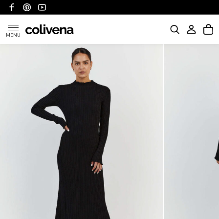
MENU
KATEGORIE
POLITYKA WYSYŁKI
POLITYKA ZWROTÓW I REFUNDACJI
FAQ
O NAS
KONTAKT