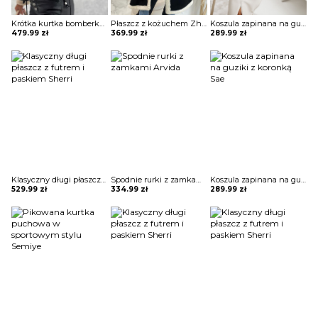
Krótka kurtka bomberka Avie
Płaszcz z kożuchem Zhitinja
Koszula zapinana na guziki z koronką Sae
479.99
zł
369.99
zł
289.99
zł
Klasyczny długi płaszcz z futrem i paskiem Sherri
Spodnie rurki z zamkami Arvida
Koszula zapinana na guziki z koronką Sae
529.99
zł
334.99
zł
289.99
zł