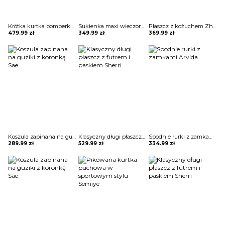
Krótka kurtka bomberka Avie
Sukienka maxi wieczorowa z gorsetowym topem Alija
Płaszcz z kożuchem Zhitinja
479.99
zł
349.99
zł
369.99
zł
Koszula zapinana na guziki z koronką Sae
Klasyczny długi płaszcz z futrem i paskiem Sherri
Spodnie rurki z zamkami Arvida
289.99
zł
529.99
zł
334.99
zł