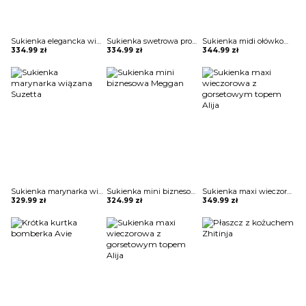
Sukienka elegancka wizytowa Inese
Sukienka swetrowa prosta Zuhra
Sukienka midi ołówkowa z kopertowym dekoltem Ayano
334.99
zł
334.99
zł
344.99
zł
Sukienka marynarka wiązana Suzetta
Sukienka mini biznesowa Meggan
Sukienka maxi wieczorowa z gorsetowym topem Alija
329.99
zł
324.99
zł
349.99
zł