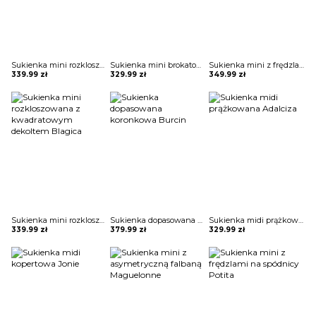
Sukienka mini rozkloszowana bez ramiączek Zahariea
Sukienka mini brokatowa Eric
Sukienka mini z frędzlami na spódnicy Potita
339.99
zł
329.99
zł
349.99
zł
Sukienka mini rozkloszowana z kwadratowym dekoltem Blagica
Sukienka dopasowana koronkowa Burcin
Sukienka midi prążkowana Adalciza
339.99
zł
379.99
zł
329.99
zł