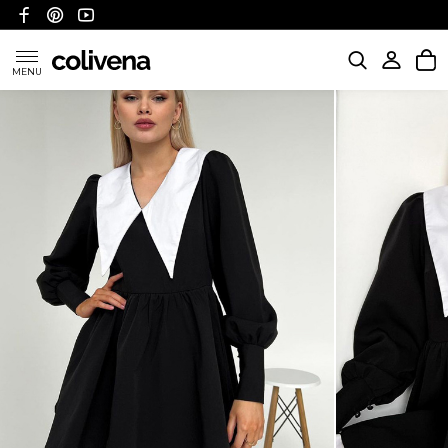
MENU
KATEGORIE
POLITYKA WYSYŁKI
POLITYKA ZWROTÓW I REFUNDACJI
FAQ
O NAS
KONTAKT