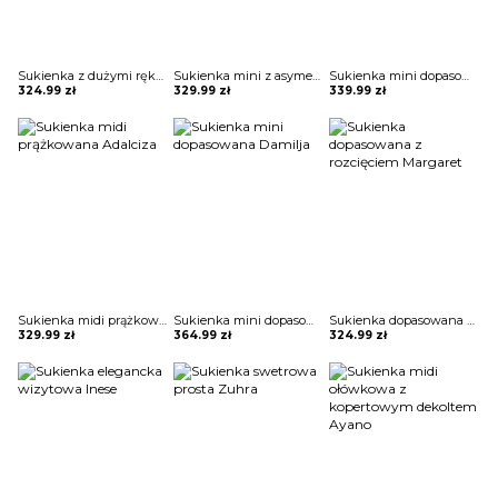
Sukienka z dużymi rękawami Helky
Sukienka mini z asymetryczną falbaną Maguelonne
Sukienka mini dopasowana z jednym bufiastym rękawem Mirie
324.99
zł
329.99
zł
339.99
zł
Sukienka midi prążkowana Adalciza
Sukienka mini dopasowana Damilja
Sukienka dopasowana z rozcięciem Margaret
329.99
zł
364.99
zł
324.99
zł