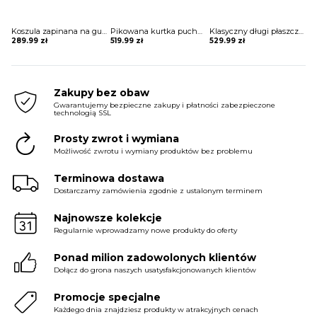
Koszula zapinana na guziki z koronką Sae
Pikowana kurtka puchowa w sportowym stylu Semiye
Klasyczny długi płaszcz z futrem i paskiem Sherri
289.99
zł
519.99
zł
529.99
zł
Zakupy bez obaw
Gwarantujemy bezpieczne zakupy i płatności zabezpieczone
technologią SSL
Prosty zwrot i wymiana
Możliwość zwrotu i wymiany produktów bez problemu
Terminowa dostawa
Dostarczamy zamówienia zgodnie z ustalonym terminem
Najnowsze kolekcje
Regularnie wprowadzamy nowe produkty do oferty
Ponad milion zadowolonych klientów
Dołącz do grona naszych usatysfakcjonowanych klientów
Promocje specjalne
Każdego dnia znajdziesz produkty w atrakcyjnych cenach