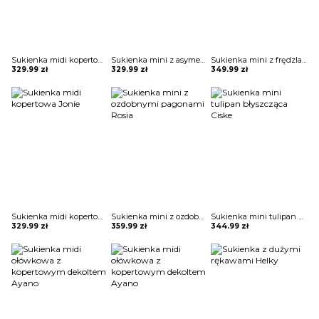
Sukienka midi kopertowa Jonie
Sukienka mini z asymetryczną falbaną Maguelonne
Sukienka mini z frędzlami na spódnicy Potita
329.99
zł
329.99
zł
349.99
zł
Sukienka midi kopertowa Jonie
Sukienka mini z ozdobnymi pagonami Rosia
Sukienka mini tulipan błyszcząca Ciske
329.99
zł
359.99
zł
344.99
zł