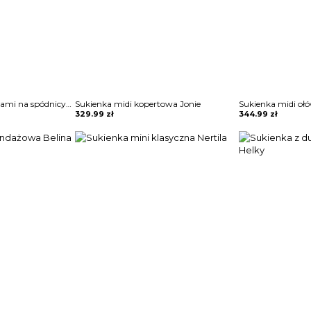
Sukienka mini z frędzlami na spódnicy Potita
Sukienka midi kopertowa Jonie
329.99
zł
344.99
zł