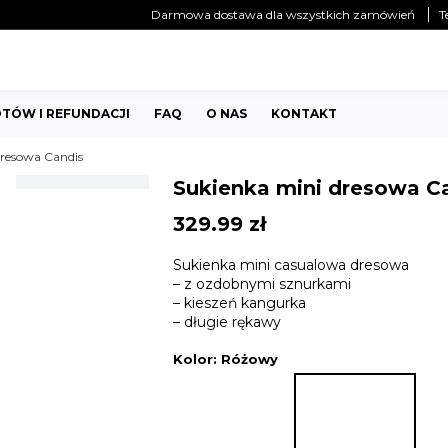
Darmowa dostawa dla wszystkich zamówień
T
TÓW I REFUNDACJI
FAQ
O NAS
KONTAKT
dresowa Candis
Sukienka mini dresowa C
329.99
zł
Sukienka mini casualowa dresowa
– z ozdobnymi sznurkami
– kieszeń kangurka
– długie rękawy
Kolor
: Różowy