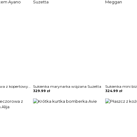
Sukienka midi ołówkowa z kopertowym dekoltem Ayano
Sukienka marynarka wiązana Suzetta
Sukienka mini b
329.99
zł
324.99
zł