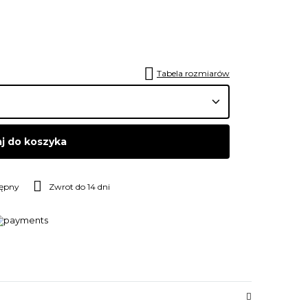
Tabela rozmiarów
j do koszyka
tępny
Zwrot do 14 dni