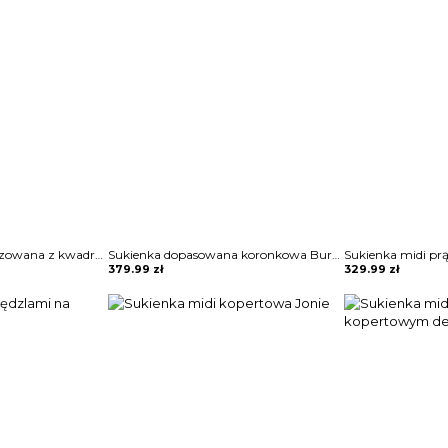
Sukienka mini rozkloszowana z kwadratowym dekoltem Blagica
Sukienka dopasowana koronkowa Burcin
Sukienka midi pr
379.99
zł
329.99
zł