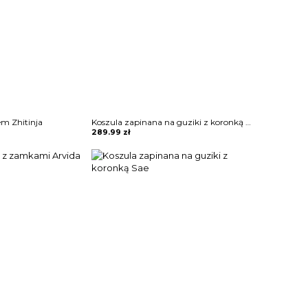
em Zhitinja
Koszula zapinana na guziki z koronką Sae
289.99
zł