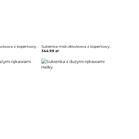
Sukienka midi ołówkowa z kopertowym dekoltem Ayano
Sukienka midi ołówkowa z kopertowym dekoltem Ayano
344.99
zł