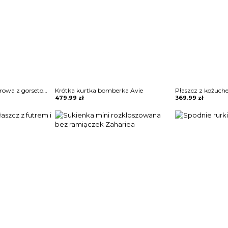
Sukienka maxi wieczorowa z gorsetowym topem Alija
Krótka kurtka bomberka Avie
Płaszcz z kożuch
479.99
zł
369.99
zł