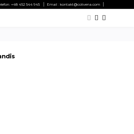
elefon:
+48 452 544 945
Email :
kontakt@colivena.com
andis