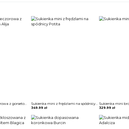
Sukienka maxi wieczorowa z gorsetowym topem Alija
Sukienka mini z frędzlami na spódnicy Potita
Sukienka mini br
349.99
zł
329.99
zł