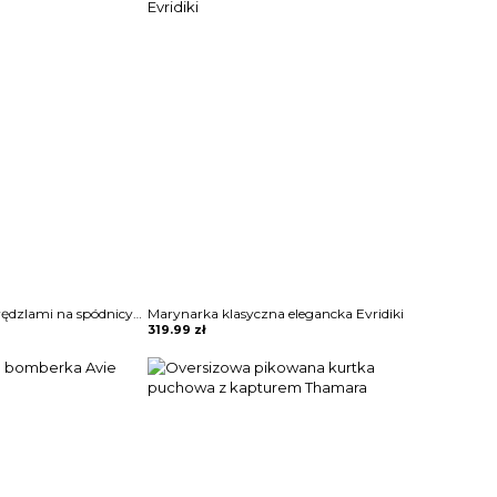
Sukienka mini z frędzlami na spódnicy Potita
Marynarka klasyczna elegancka Evridiki
319.99
zł