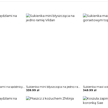
Sukienka mini z frędzlami na spódnicy Potita
Sukienka mini błyszcząca na jedno ramię Vildan
339.99
zł
349.99
zł