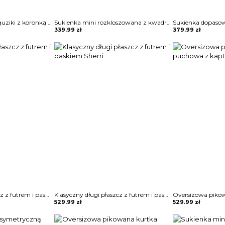
Koszula zapinana na guziki z koronką Sae
Sukienka mini rozkloszowana z kwadratowym dekoltem Blagica
339.99
zł
379.99
zł
Klasyczny długi płaszcz z futrem i paskiem Sherri
Klasyczny długi płaszcz z futrem i paskiem Sherri
529.99
zł
529.99
zł