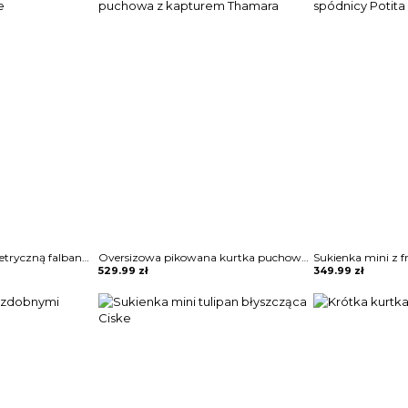
Sukienka mini z asymetryczną falbaną Maguelonne
Oversizowa pikowana kurtka puchowa z kapturem Thamara
529.99
zł
349.99
zł