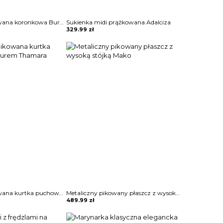
Sukienka dopasowana koronkowa Burcin
Sukienka midi prążkowana Adalciza
329.99
zł
Oversizowa pikowana kurtka puchowa z kapturem Thamara
Metaliczny pikowany płaszcz z wysoką stójką Mako
489.99
zł