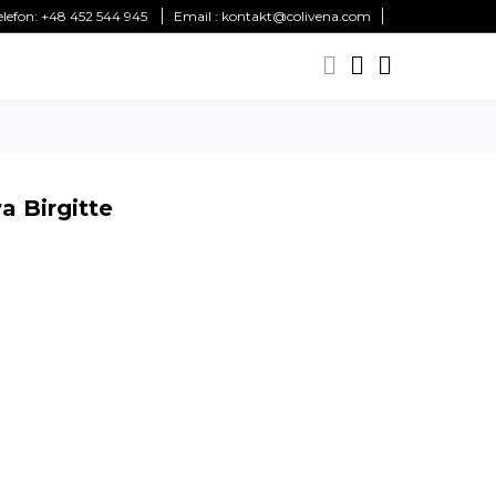
elefon:
+48 452 544 945
Email :
kontakt@colivena.com
 Birgitte