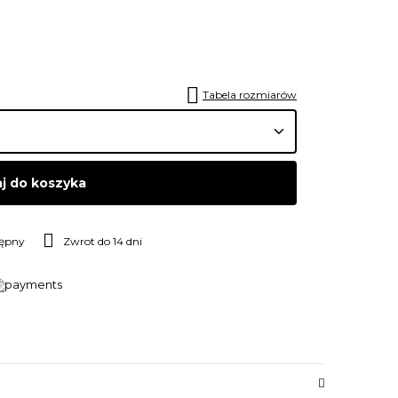
Tabela rozmiarów
j do koszyka
tępny
Zwrot do 14 dni