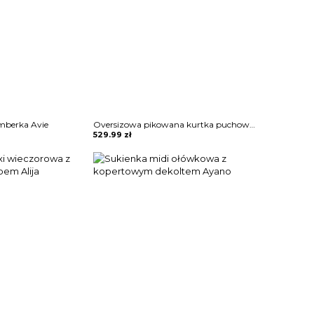
mberka Avie
Oversizowa pikowana kurtka puchowa z kapturem Thamara
529.99
zł