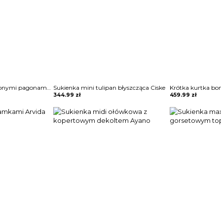
Sukienka mini z ozdobnymi pagonami Rosia
Sukienka mini tulipan błyszcząca Ciske
Krótka kurtka bo
344.99
zł
459.99
zł