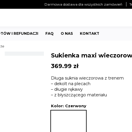
Darmowa dostawa dla wszystkich zamówień
T
TÓW I REFUNDACJI
FAQ
O NAS
KONTAKT
tte
Sukienka maxi wieczorowa
369.99
zł
Długa suknia wieczorowa z trenem
– dekolt na plecach
– długie rękawy
– z błyszczącego materiału
Kolor
: Czerwony