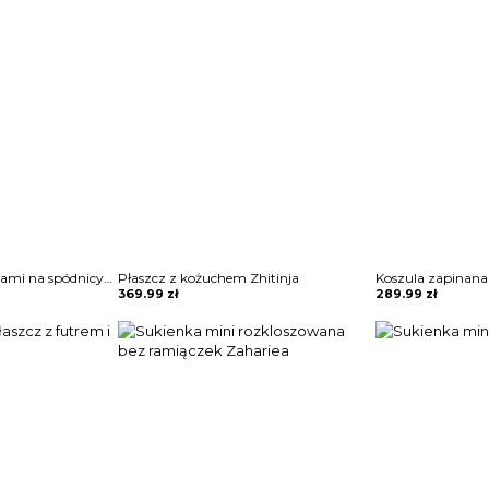
Sukienka mini z frędzlami na spódnicy Potita
Płaszcz z kożuchem Zhitinja
369.99
zł
289.99
zł