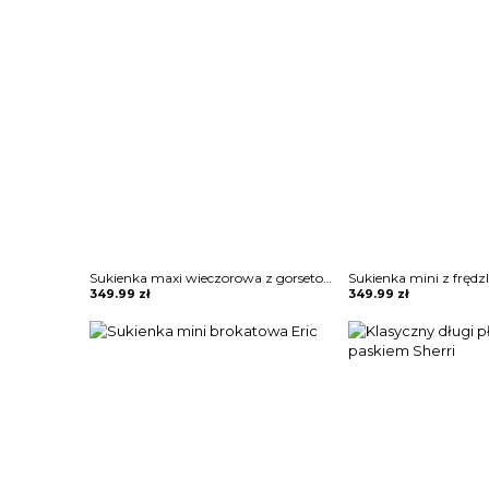
Sukienka maxi wieczorowa z gorsetowym topem Alija
349.99
zł
349.99
zł