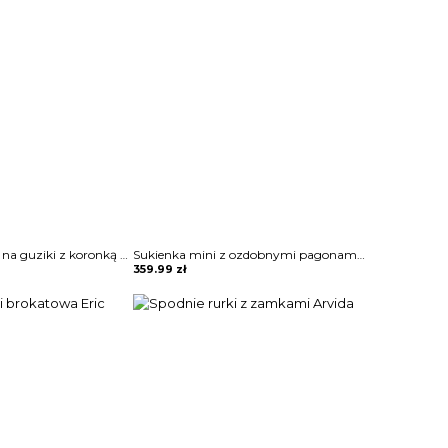
Koszula zapinana na guziki z koronką Sae
Sukienka mini z ozdobnymi pagonami Rosia
359.99
zł