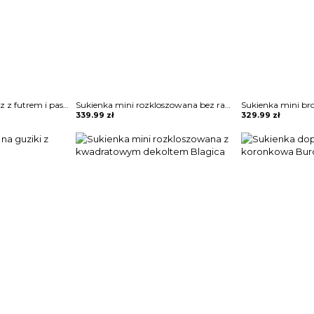
Klasyczny długi płaszcz z futrem i paskiem Sherri
Sukienka mini rozkloszowana bez ramiączek Zahariea
Sukienka mini br
339.99
zł
329.99
zł