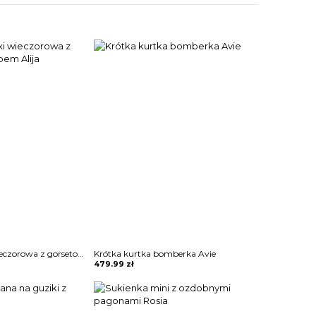
Sukienka maxi wieczorowa z gorsetowym topem Alija
Krótka kurtka bomberka Avie
479.99
zł