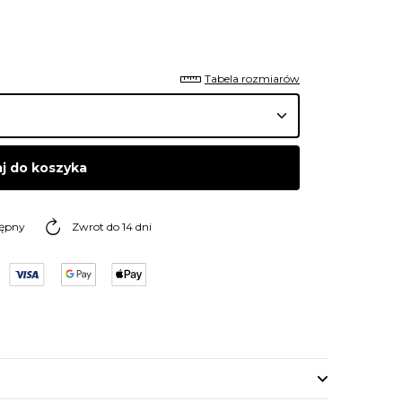
Tabela rozmiarów
j do koszyka
tępny
Zwrot do 14 dni