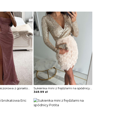
Sukienka maxi wieczorowa z gorsetowym topem Alija
Sukienka mini z frędzlami na spódnicy Potita
349.99
zł