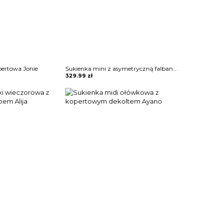
pertowa Jonie
Sukienka mini z asymetryczną falbaną Maguelonne
329.99
zł