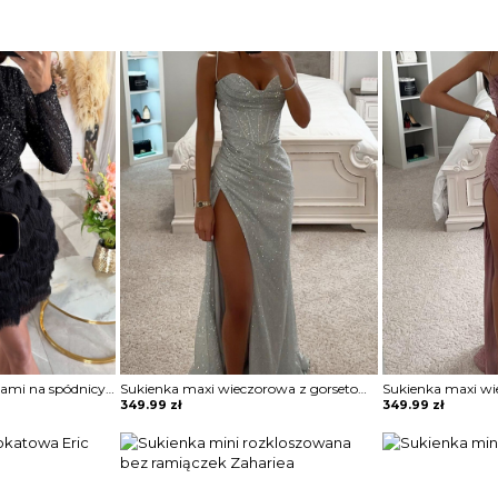
Sukienka mini z frędzlami na spódnicy Potita
Sukienka maxi wieczorowa z gorsetowym topem Alija
349.99
zł
349.99
zł