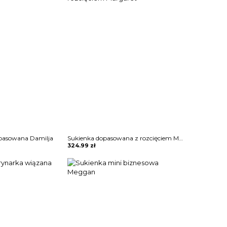
opasowana Damilja
Sukienka dopasowana z rozcięciem Margaret
324.99
zł