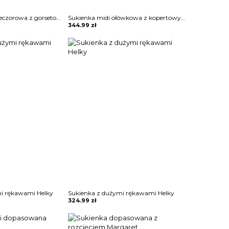
Sukienka maxi wieczorowa z gorsetowym topem Alija
Sukienka midi ołówkowa z kopertowym dekoltem Ayano
344.99
zł
mi rękawami Helky
Sukienka z dużymi rękawami Helky
324.99
zł