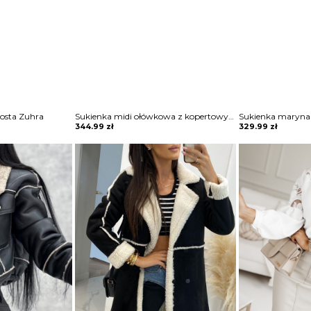
osta Zuhra
Sukienka midi ołówkowa z kopertowym dekoltem Ayano
Sukienka maryna
344.99
zł
329.99
zł