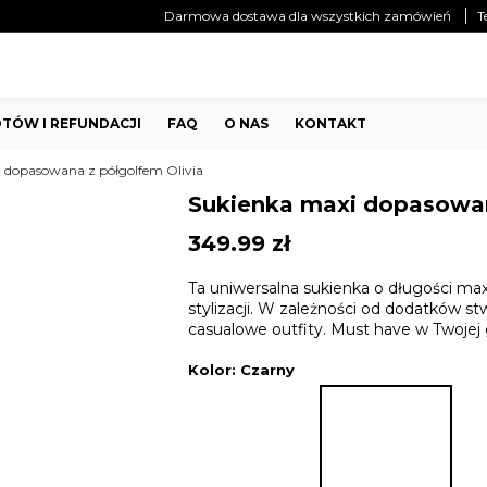
Darmowa dostawa dla wszystkich zamówień
T
TÓW I REFUNDACJI
FAQ
O NAS
KONTAKT
 dopasowana z półgolfem Olivia
Sukienka maxi dopasowan
349.99
zł
Ta uniwersalna sukienka o długości max
stylizacji. W zależności od dodatków st
casualowe outfity. Must have w Twojej 
Kolor
: Czarny