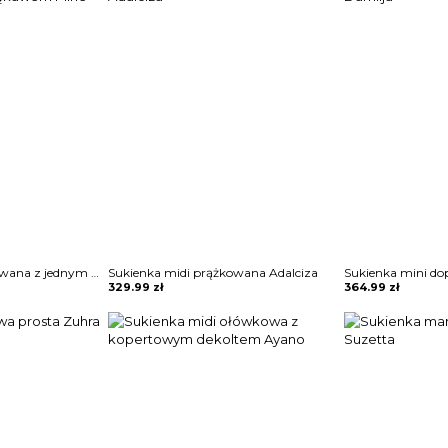
Sukienka mini dopasowana z jednym bufiastym rękawem Mirie
Sukienka midi prążkowana Adalciza
Sukienka mini d
329.99
zł
364.99
zł