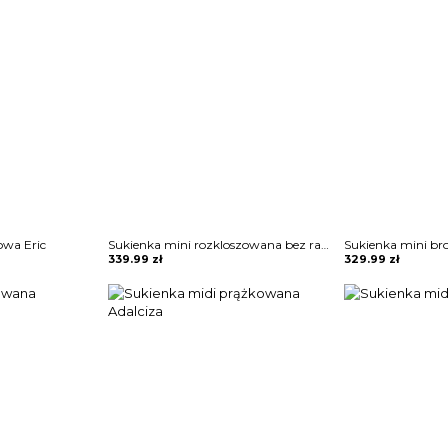
owa Eric
Sukienka mini rozkloszowana bez ramiączek Zahariea
Sukienka mini br
339.99
zł
329.99
zł