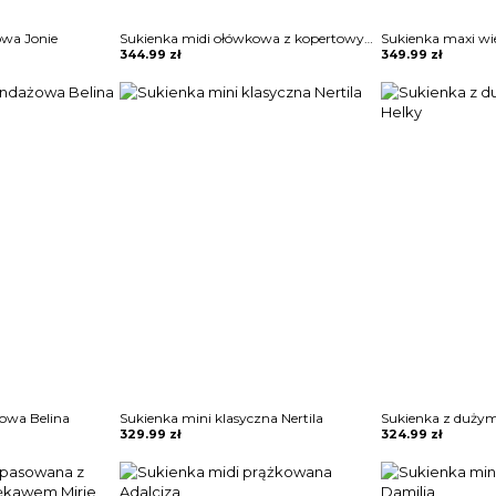
owa Jonie
Sukienka midi ołówkowa z kopertowym dekoltem Ayano
344.99
zł
349.99
zł
owa Belina
Sukienka mini klasyczna Nertila
Sukienka z duży
329.99
zł
324.99
zł