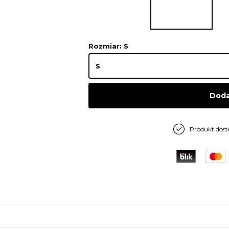
Rozmiar
: S
Doda
Produkt dos