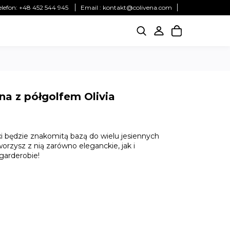
elefon:
+48 452 544 945
Email :
kontakt@colivena.com
a z półgolfem Olivia
i będzie znakomitą bazą do wielu jesiennych
worzysz z nią zarówno eleganckie, jak i
garderobie!