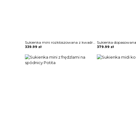
Sukienka mini rozkloszowana z kwadratowym dekoltem Blagica
339.99
zł
379.99
zł