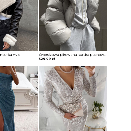
mberka Avie
Oversizowa pikowana kurtka puchowa z kapturem Thamara
529.99
zł