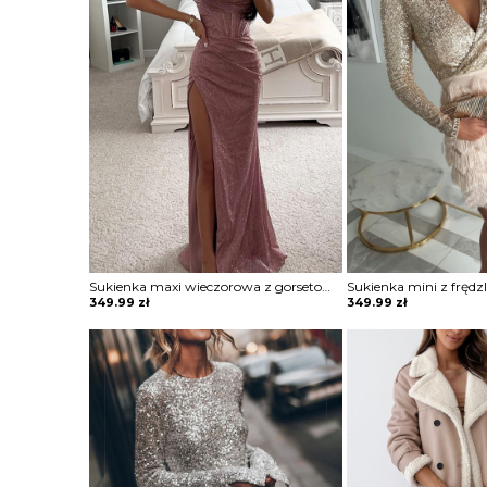
Sukienka maxi wieczorowa z gorsetowym topem Alija
349.99
zł
349.99
zł