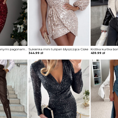
Sukienka mini z ozdobnymi pagonami Rosia
Sukienka mini tulipan błyszcząca Ciske
Krótka kurtka bo
344.99
zł
459.99
zł