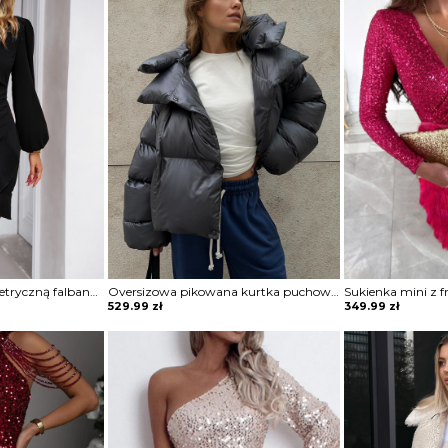
Sukienka mini z asymetryczną falbaną Maguelonne
Oversizowa pikowana kurtka puchowa z kapturem Thamara
529.99
zł
349.99
zł