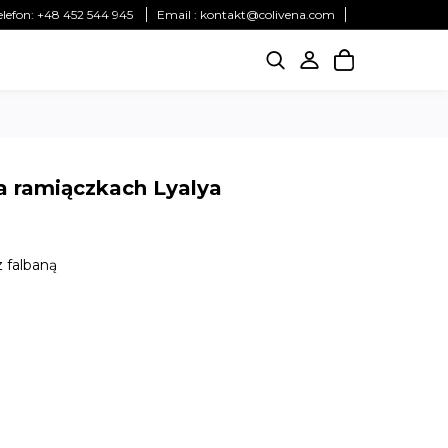
elefon:
+48 452 544 945
Email :
kontakt@colivena.com
a ramiączkach Lyalya
 falbaną