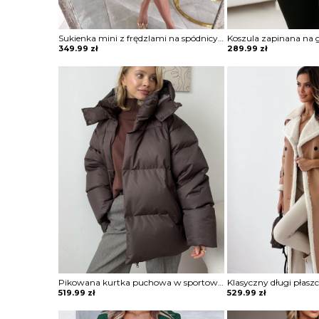
Sukienka mini z frędzlami na spódnicy Potita
349.99
zł
289.99
zł
Pikowana kurtka puchowa w sportowym stylu Semiye
519.99
zł
529.99
zł