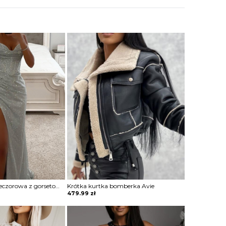
Sukienka maxi wieczorowa z gorsetowym topem Alija
Krótka kurtka bomberka Avie
479.99
zł