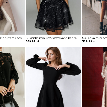
Klasyczny długi płaszcz z futrem i paskiem Sherri
Sukienka mini rozkloszowana bez ramiączek Zahariea
Sukienka mini br
339.99
zł
329.99
zł