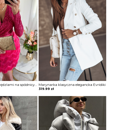
Sukienka mini z frędzlami na spódnicy Potita
Marynarka klasyczna elegancka Evridiki
319.99
zł