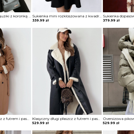
Koszula zapinana na guziki z koronką Sae
Sukienka mini rozkloszowana z kwadratowym dekoltem Blagica
339.99
zł
379.99
zł
Klasyczny długi płaszcz z futrem i paskiem Sherri
Klasyczny długi płaszcz z futrem i paskiem Sherri
529.99
zł
529.99
zł