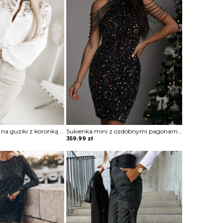
Koszula zapinana na guziki z koronką Sae
Sukienka mini z ozdobnymi pagonami Rosia
359.99
zł