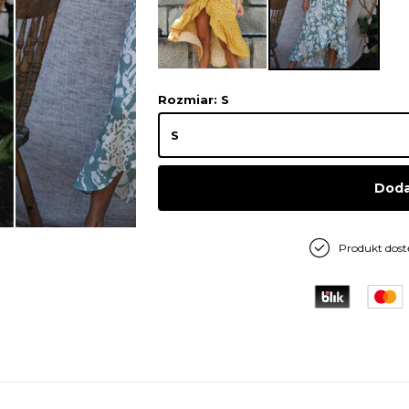
Rozmiar
: S
Doda
Produkt dos