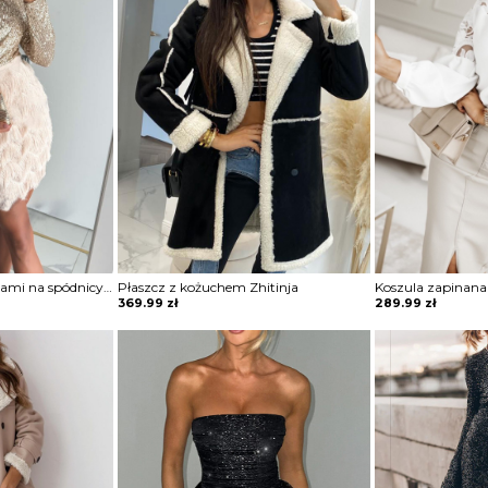
Sukienka mini z frędzlami na spódnicy Potita
Płaszcz z kożuchem Zhitinja
369.99
zł
289.99
zł