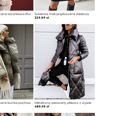
Sukienka dopasowana koronkowa Burcin
Sukienka midi prążkowana Adalciza
329.99
zł
Oversizowa pikowana kurtka puchowa z kapturem Thamara
Metaliczny pikowany płaszcz z wysoką stójką Mako
489.99
zł