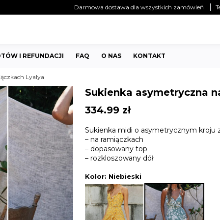
Darmowa dostawa dla wszystkich zamówień
T
TÓW I REFUNDACJI
FAQ
O NAS
KONTAKT
ączkach Lyalya
Sukienka asymetryczna n
334.99
zł
Sukienka midi o asymetrycznym kroju z
– na ramiączkach
– dopasowany top
– rozkloszowany dół
Kolor
: Niebieski