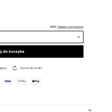
Tabela rozmiarów
j do koszyka
tępny
Zwrot do 14 dni