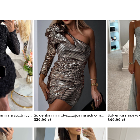
Sukienka mini z frędzlami na spódnicy Potita
Sukienka mini błyszcząca na jedno ramię Vildan
339.99
zł
349.99
zł