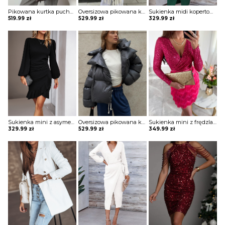
Pikowana kurtka puchowa w sportowym stylu Semiye
Oversizowa pikowana kurtka puchowa z kapturem Thamara
Sukienka midi kopertowa Jonie
519.99
zł
529.99
zł
329.99
zł
Sukienka mini z asymetryczną falbaną Maguelonne
Oversizowa pikowana kurtka puchowa z kapturem Thamara
Sukienka mini z frędzlami na spódnicy Potita
329.99
zł
529.99
zł
349.99
zł