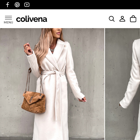
MENU
KATEGORIE
POLITYKA WYSYŁKI
POLITYKA ZWROTÓW I REFUNDACJI
FAQ
O NAS
KONTAKT