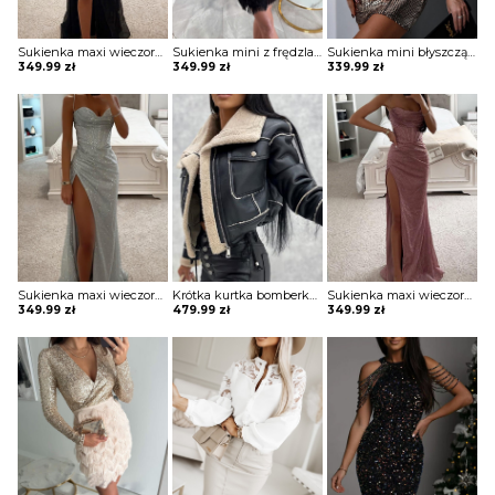
Sukienka maxi wieczorowa z gorsetowym topem Alija
Sukienka mini z frędzlami na spódnicy Potita
Sukienka mini błyszcząca na jedno ramię Vildan
349.99
zł
349.99
zł
339.99
zł
Sukienka maxi wieczorowa z gorsetowym topem Alija
Krótka kurtka bomberka Avie
Sukienka maxi wieczorowa z gorsetowym topem Alija
349.99
zł
479.99
zł
349.99
zł