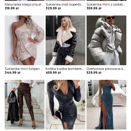
Marynarka klasyczna elegancka Evridiki
Sukienka midi kopertowa Jonie
Sukienka mini z ozdobnymi pagonami Rosia
319.99
zł
329.99
zł
359.99
zł
Sukienka mini tulipan błyszcząca Ciske
Krótka kurtka bomberka Avie
Oversizowa pikowana kurtka puchowa z kapturem Thamara
344.99
zł
459.99
zł
529.99
zł