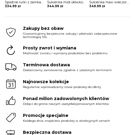
Spodnie rurki z zamkami Arvida
Sukienka midi ołówkowa z kopertowym dekoltem Ayano
Sukienka maxi wieczorowa z gorsetowym topem Alija
334.99
zł
344.99
zł
349.99
zł
Zakupy bez obaw
Gwarantujemy bezpieczne zakupy i płatności zabezpieczone
technologią SSL
Prosty zwrot i wymiana
Możliwość zwrotu i wymiany produktów bez problemu
Terminowa dostawa
Dostarczamy zamówienia zgodnie z ustalonym terminem
Najnowsze kolekcje
Regularnie wprowadzamy nowe produkty do oferty
Ponad milion zadowolonych klientów
Dołącz do grona naszych usatysfakcjonowanych klientów
Promocje specjalne
Każdego dnia znajdziesz produkty w atrakcyjnych cenach
Bezpieczna dostawa