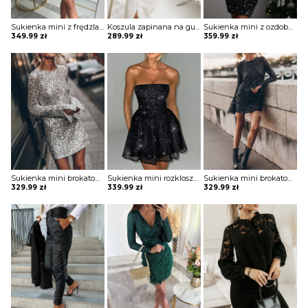
Sukienka mini z frędzlami na spódnicy Potita
Koszula zapinana na guziki z koronką Sae
Sukienka mini z ozdobnymi pagonami Rosia
349.99
zł
289.99
zł
359.99
zł
Sukienka mini brokatowa Eric
Sukienka mini rozkloszowana bez ramiączek Zahariea
Sukienka mini brokatowa Eric
329.99
zł
339.99
zł
329.99
zł