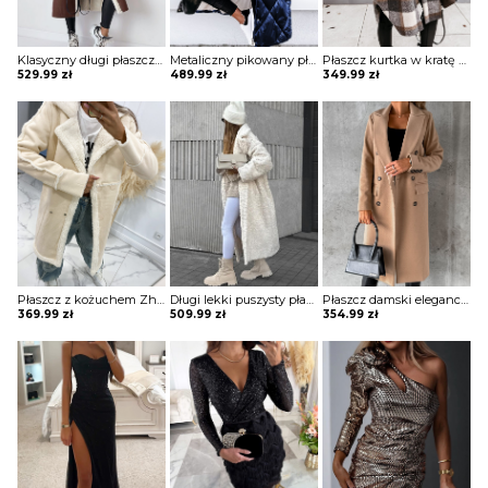
Klasyczny długi płaszcz z futrem i paskiem Sherri
Metaliczny pikowany płaszcz z wysoką stójką Mako
Płaszcz kurtka w kratę Evanghelina
529.99
zł
489.99
zł
349.99
zł
Płaszcz z kożuchem Zhitinja
Długi lekki puszysty płaszcz Violanthi
Płaszcz damski elegancki Neelie
369.99
zł
509.99
zł
354.99
zł