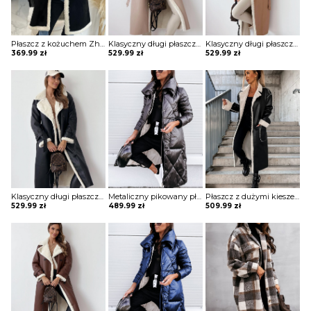
Płaszcz z kożuchem Zhitinja
Klasyczny długi płaszcz z futrem i paskiem Sherri
Klasyczny długi płaszcz z futrem i paskiem Sherri
369.99
zł
529.99
zł
529.99
zł
Klasyczny długi płaszcz z futrem i paskiem Sherri
Metaliczny pikowany płaszcz z wysoką stójką Mako
Płaszcz z dużymi kieszeniami i podszewką z owczej skóry Marye
529.99
zł
489.99
zł
509.99
zł