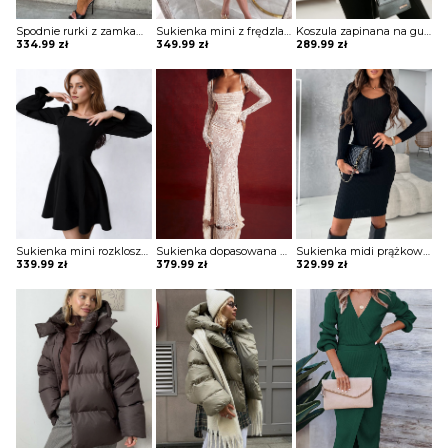
Spodnie rurki z zamkami Arvida
Sukienka mini z frędzlami na spódnicy Potita
Koszula zapinana na guziki z koronką Sae
334.99
zł
349.99
zł
289.99
zł
Sukienka mini rozkloszowana z kwadratowym dekoltem Blagica
Sukienka dopasowana koronkowa Burcin
Sukienka midi prążkowana Adalciza
339.99
zł
379.99
zł
329.99
zł