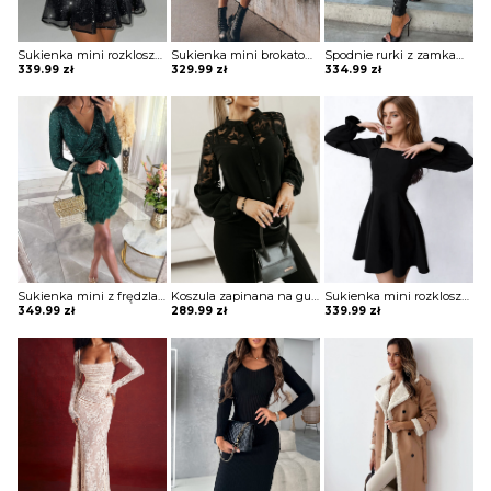
Sukienka mini rozkloszowana bez ramiączek Zahariea
Sukienka mini brokatowa Eric
Spodnie rurki z zamkami Arvida
339.99
zł
329.99
zł
334.99
zł
Sukienka mini z frędzlami na spódnicy Potita
Koszula zapinana na guziki z koronką Sae
Sukienka mini rozkloszowana z kwadratowym dekoltem Blagica
349.99
zł
289.99
zł
339.99
zł