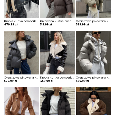
Krótka kurtka bomberka Avie
Pikowana kurtka puchowa w sportowym stylu Semiye
Oversizowa pikowana kurtka puchowa z kapturem Thamara
479.99
zł
519.99
zł
529.99
zł
Oversizowa pikowana kurtka puchowa z kapturem Thamara
Krótka kurtka bomberka Avie
Oversizowa pikowana kurtka puchowa z kapturem Thamara
529.99
zł
459.99
zł
529.99
zł