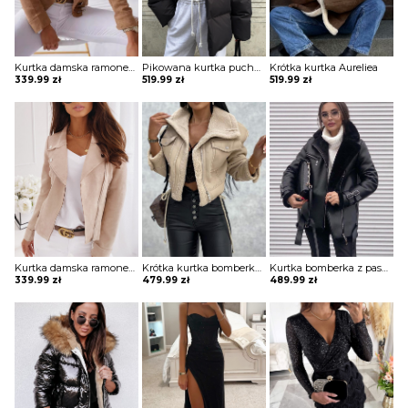
Kurtka damska ramoneska Giseltraud
Pikowana kurtka puchowa w sportowym stylu Semiye
Krótka kurtka Aureliea
339.99
zł
519.99
zł
519.99
zł
Kurtka damska ramoneska Giseltraud
Krótka kurtka bomberka Avie
Kurtka bomberka z paskami o wydłużonym kroju Nanni
339.99
zł
479.99
zł
489.99
zł