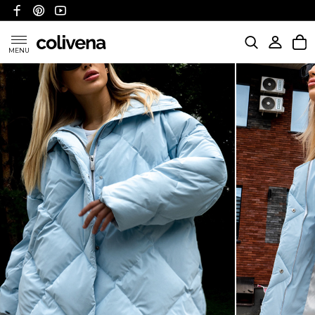
MENU
KATEGORIE
POLITYKA WYSYŁKI
POLITYKA ZWROTÓW I REFUNDACJI
FAQ
O NAS
KONTAKT