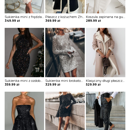
Sukienka mini z frędzlami na spódnicy Potita
Płaszcz z kożuchem Zhitinja
Koszula zapinana na guziki z koronką Sae
349.99
zł
369.99
zł
289.99
zł
Sukienka mini z ozdobnymi pagonami Rosia
Sukienka mini brokatowa Eric
Klasyczny długi płaszcz z futrem i paskiem Sherri
359.99
zł
329.99
zł
529.99
zł