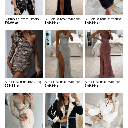
Kurtka z futrem i metalicznym wykończeniem Aideen
Sukienka maxi wieczorowa z gorsetowym topem Alija
Sukienka mini z frędzlami na spódnicy Potita
519.99
zł
349.99
zł
349.99
zł
Sukienka mini błyszcząca na jedno ramię Vildan
Sukienka maxi wieczorowa z gorsetowym topem Alija
Sukienka maxi wieczorowa z gorsetowym topem Alija
339.99
zł
349.99
zł
349.99
zł