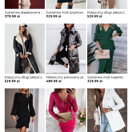
Sukienka dopasowana koronkowa Burcin
Sukienka midi prążkowana Adalciza
Klasyczny długi płaszcz z futrem i paskiem Sherri
379.99
zł
329.99
zł
529.99
zł
Klasyczny długi płaszcz z futrem i paskiem Sherri
Metaliczny pikowany płaszcz z wysoką stójką Mako
Sukienka midi kopertowa Jonie
529.99
zł
489.99
zł
329.99
zł