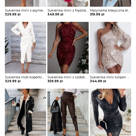
Sukienka mini z asymetryczną falbaną Maguelonne
Sukienka mini z frędzlami na spódnicy Potita
Marynarka klasyczna elegancka Evridiki
329.99
zł
349.99
zł
319.99
zł
Sukienka midi kopertowa Jonie
Sukienka mini z ozdobnymi pagonami Rosia
Sukienka mini tulipan błyszcząca Ciske
329.99
zł
359.99
zł
344.99
zł