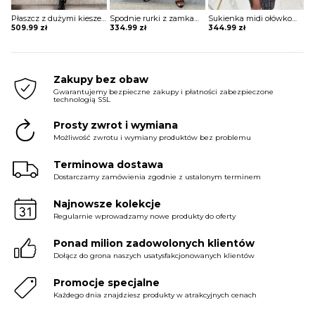
Płaszcz z dużymi kieszeniami i podszewką z owczej skóry Marye
Spodnie rurki z zamkami Arvida
Sukienka midi ołówkowa z kopertowym dekoltem Ayano
509.99
zł
334.99
zł
344.99
zł
Zakupy bez obaw
Gwarantujemy bezpieczne zakupy i płatności zabezpieczone
technologią SSL
Prosty zwrot i wymiana
Możliwość zwrotu i wymiany produktów bez problemu
Terminowa dostawa
Dostarczamy zamówienia zgodnie z ustalonym terminem
Najnowsze kolekcje
Regularnie wprowadzamy nowe produkty do oferty
Ponad milion zadowolonych klientów
Dołącz do grona naszych usatysfakcjonowanych klientów
Promocje specjalne
Każdego dnia znajdziesz produkty w atrakcyjnych cenach