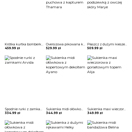
Krótka kurtka bomberka Avie
Oversizowa pikowana kurtka puchowa z kapturem Thamara
Płaszcz z dużymi kieszeniami i podszewką z owczej skóry Marye
459.99
zł
529.99
zł
509.99
zł
Spodnie rurki z zamkami Arvida
Sukienka midi ołówkowa z kopertowym dekoltem Ayano
Sukienka maxi wieczorowa z gorsetowym topem Alija
334.99
zł
344.99
zł
349.99
zł