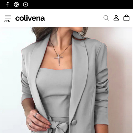
MENU
KATEGORIE
POLITYKA WYSYŁKI
POLITYKA ZWROTÓW I REFUNDACJI
FAQ
O NAS
KONTAKT