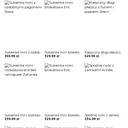
Sukienka mini z ozdobnymi pagonami Rosia
Sukienka mini brokatowa Eric
Klasyczny długi płaszcz z futrem i paskiem Sherri
359.99
zł
329.99
zł
529.99
zł
Sukienka mini rozkloszowana bez ramiączek Zahariea
Sukienka mini brokatowa Eric
Spodnie rurki z zamkami Arvida
339.99
zł
329.99
zł
334.99
zł