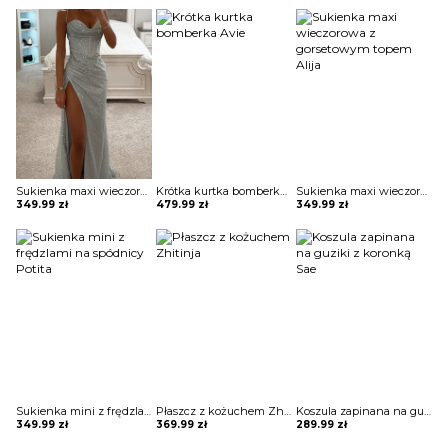
Sukienka maxi wieczorowa z gorsetowym topem Alija
Krótka kurtka bomberka Avie
Sukienka maxi wieczorowa z gorsetowym topem Alija
349.99
zł
479.99
zł
349.99
zł
Sukienka mini z frędzlami na spódnicy Potita
Płaszcz z kożuchem Zhitinja
Koszula zapinana na guziki z koronką Sae
349.99
zł
369.99
zł
289.99
zł