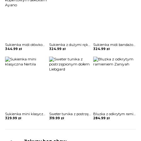
Sukienka midi ołówkowa z kopertowym dekoltem Ayano
Sukienka z dużymi rękawami Helky
Sukienka midi bandażowa Belina
344.99
zł
324.99
zł
324.99
zł
Sukienka mini klasyczna Nertila
Sweter tunika z postrzępionym dołem Liebgard
Bluzka z odkrytym ramieniem Zaniyah
329.99
zł
319.99
zł
284.99
zł