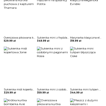
Oversizowa pikowana kurtka puchowa z kapturem Thamara
Sukienka mini z frędzlami na spódnicy Potita
Marynarka klasyczna elegancka Evridiki
529.99
zł
349.99
zł
319.99
zł
Sukienka midi kopertowa Jonie
Sukienka mini z ozdobnymi pagonami Rosia
Sukienka mini tulipan błyszcząca Ciske
329.99
zł
359.99
zł
344.99
zł