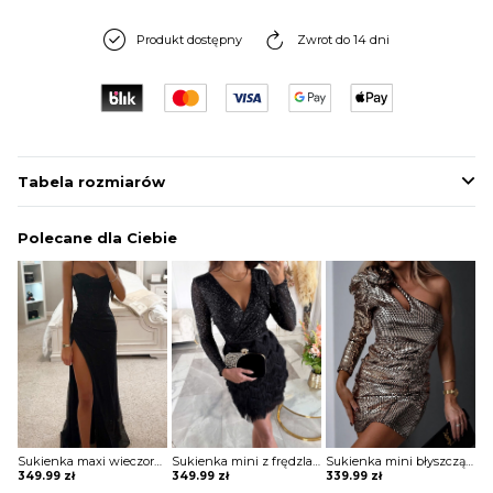
Produkt dostępny
Zwrot do 14 dni
Tabela rozmiarów
Polecane dla Ciebie
Sukienka maxi wieczorowa z gorsetowym topem Alija
Sukienka mini z frędzlami na spódnicy Potita
Sukienka mini błyszcząca na jedno ramię Vildan
349.99
zł
349.99
zł
339.99
zł