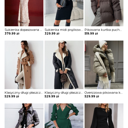
Sukienka dopasowana koronkowa Burcin
Sukienka midi prążkowana Adalciza
Pikowana kurtka puchowa w sportowym stylu Semiye
379.99
zł
329.99
zł
519.99
zł
Klasyczny długi płaszcz z futrem i paskiem Sherri
Klasyczny długi płaszcz z futrem i paskiem Sherri
Oversizowa pikowana kurtka puchowa z kapturem Thamara
529.99
zł
529.99
zł
529.99
zł