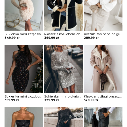
Sukienka mini z frędzlami na spódnicy Potita
Płaszcz z kożuchem Zhitinja
Koszula zapinana na guziki z koronką Sae
349.99
zł
369.99
zł
289.99
zł
Sukienka mini z ozdobnymi pagonami Rosia
Sukienka mini brokatowa Eric
Klasyczny długi płaszcz z futrem i paskiem Sherri
359.99
zł
329.99
zł
529.99
zł