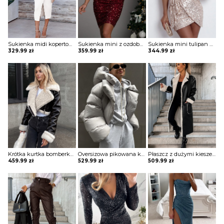
Sukienka midi kopertowa Jonie
Sukienka mini z ozdobnymi pagonami Rosia
Sukienka mini tulipan błyszcząca Ciske
329.99
zł
359.99
zł
344.99
zł
Krótka kurtka bomberka Avie
Oversizowa pikowana kurtka puchowa z kapturem Thamara
Płaszcz z dużymi kieszeniami i podszewką z owczej skóry Marye
459.99
zł
529.99
zł
509.99
zł