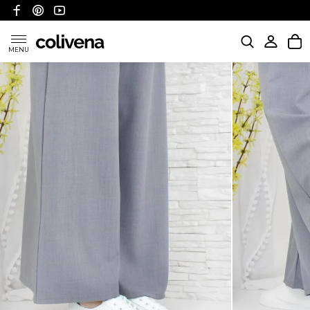
MENU
KATEGORIE
POLITYKA WYSYŁKI
POLITYKA ZWROTÓW I REFUNDACJI
FAQ
O NAS
KONTAKT