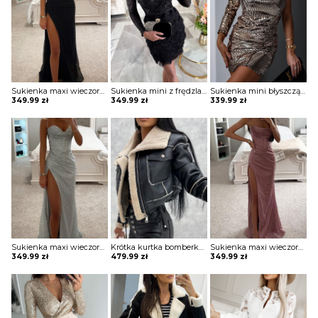
Sukienka maxi wieczorowa z gorsetowym topem Alija
Sukienka mini z frędzlami na spódnicy Potita
Sukienka mini błyszcząca na jedno ramię Vildan
349.99
zł
349.99
zł
339.99
zł
Sukienka maxi wieczorowa z gorsetowym topem Alija
Krótka kurtka bomberka Avie
Sukienka maxi wieczorowa z gorsetowym topem Alija
349.99
zł
479.99
zł
349.99
zł