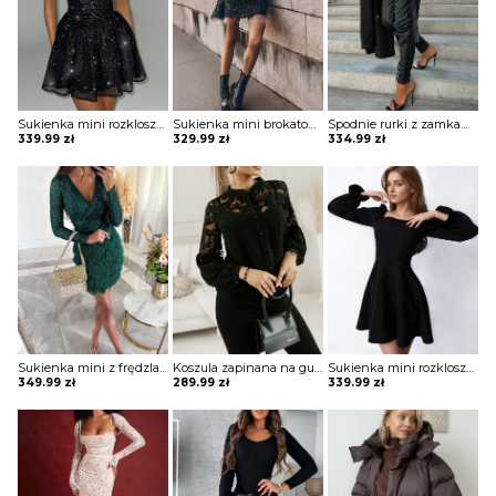
Sukienka mini rozkloszowana bez ramiączek Zahariea
Sukienka mini brokatowa Eric
Spodnie rurki z zamkami Arvida
339.99
zł
329.99
zł
334.99
zł
Sukienka mini z frędzlami na spódnicy Potita
Koszula zapinana na guziki z koronką Sae
Sukienka mini rozkloszowana z kwadratowym dekoltem Blagica
349.99
zł
289.99
zł
339.99
zł