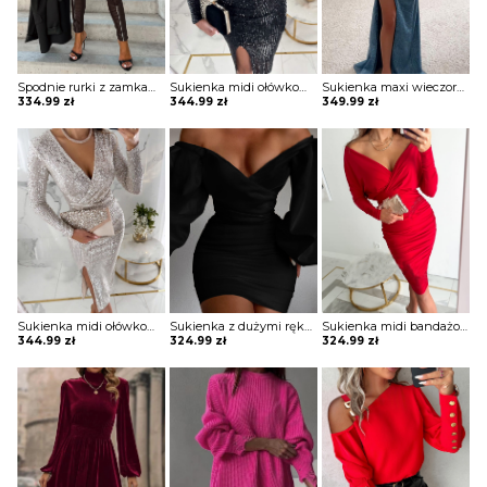
Spodnie rurki z zamkami Arvida
Sukienka midi ołówkowa z kopertowym dekoltem Ayano
Sukienka maxi wieczorowa z gorsetowym topem Alija
334.99
zł
344.99
zł
349.99
zł
Sukienka midi ołówkowa z kopertowym dekoltem Ayano
Sukienka z dużymi rękawami Helky
Sukienka midi bandażowa Belina
344.99
zł
324.99
zł
324.99
zł