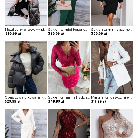
Metaliczny pikowany płaszcz z wysoką stójką Mako
Sukienka midi kopertowa Jonie
Sukienka mini z asymetryczną falbaną Maguelonne
489.99
zł
329.99
zł
329.99
zł
Oversizowa pikowana kurtka puchowa z kapturem Thamara
Sukienka mini z frędzlami na spódnicy Potita
Marynarka klasyczna elegancka Evridiki
529.99
zł
349.99
zł
319.99
zł