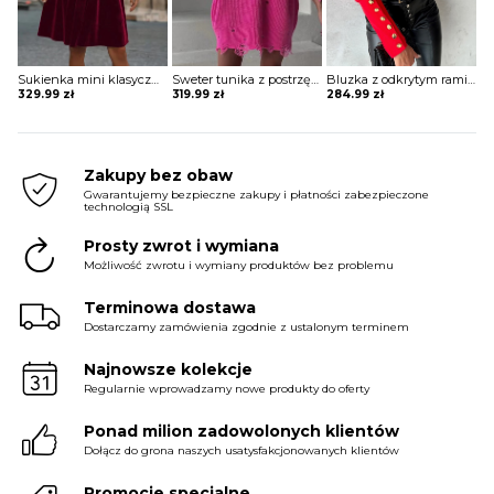
Sukienka mini klasyczna Nertila
Sweter tunika z postrzępionym dołem Liebgard
Bluzka z odkrytym ramieniem Zaniyah
329.99
zł
319.99
zł
284.99
zł
Zakupy bez obaw
Gwarantujemy bezpieczne zakupy i płatności zabezpieczone
technologią SSL
Prosty zwrot i wymiana
Możliwość zwrotu i wymiany produktów bez problemu
Terminowa dostawa
Dostarczamy zamówienia zgodnie z ustalonym terminem
Najnowsze kolekcje
Regularnie wprowadzamy nowe produkty do oferty
Ponad milion zadowolonych klientów
Dołącz do grona naszych usatysfakcjonowanych klientów
Promocje specjalne