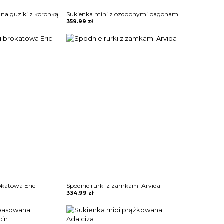
Koszula zapinana na guziki z koronką Sae
Sukienka mini z ozdobnymi pagonami Rosia
359.99
zł
okatowa Eric
Spodnie rurki z zamkami Arvida
334.99
zł