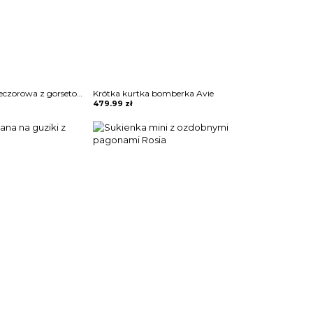
Sukienka maxi wieczorowa z gorsetowym topem Alija
Krótka kurtka bomberka Avie
479.99
zł