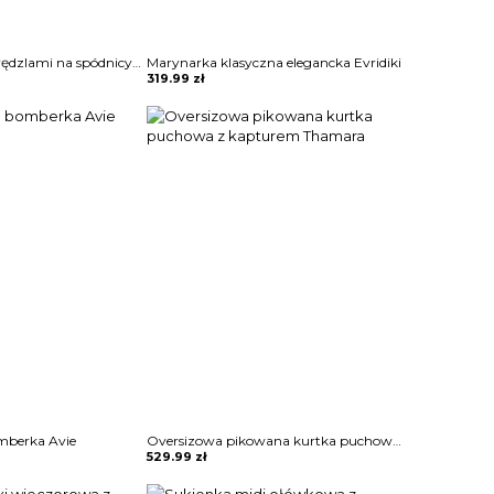
Sukienka mini z frędzlami na spódnicy Potita
Marynarka klasyczna elegancka Evridiki
319.99
zł
mberka Avie
Oversizowa pikowana kurtka puchowa z kapturem Thamara
529.99
zł