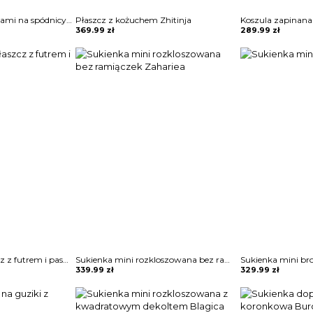
Sukienka mini z frędzlami na spódnicy Potita
Płaszcz z kożuchem Zhitinja
369.99
zł
289.99
zł
Klasyczny długi płaszcz z futrem i paskiem Sherri
Sukienka mini rozkloszowana bez ramiączek Zahariea
Sukienka mini br
339.99
zł
329.99
zł