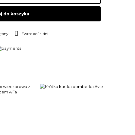
j do koszyka
tępny
Zwrot do 14 dni