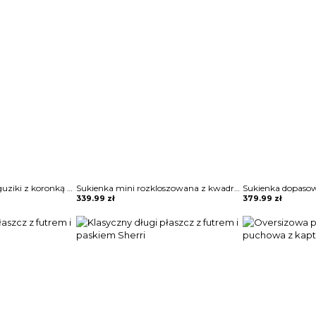
Koszula zapinana na guziki z koronką Sae
Sukienka mini rozkloszowana z kwadratowym dekoltem Blagica
339.99
zł
379.99
zł