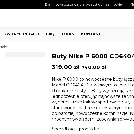
Darmowa dostawa dla wszystkich zamówień
T
TÓW I REFUNDACJI
FAQ
O NAS
KONTAKT
iałe
Buty Nike P 6000 CD6404
Original
Current
319.00
zł
740.00
zł
price
price
Nike P 6000 to nowoczesne buty łącz
was:
is:
Model CD6404-107 w białym kolorze to 
740.00 zł.
319.00 zł.
charakterze i stylu. Buty wyróżniają si
jednocześnie oferując najnowsze techn
wybór dla miłośników sportowego stylu, 
stanowi idealną bazę do eksperymentow
po bardziej nowoczesne kombinacje. Ni
modnym wyglądem, zapewniając wygodę
Specyfikacja produktu: