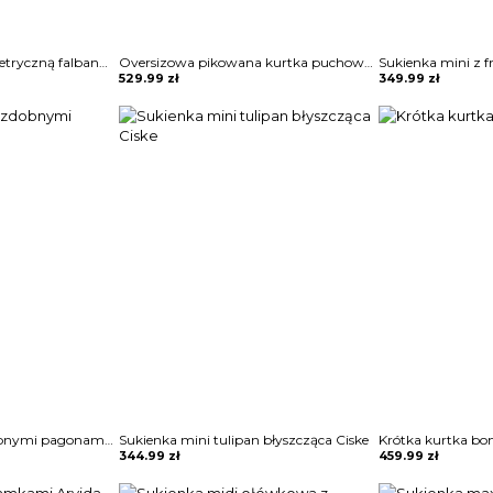
Sukienka mini z asymetryczną falbaną Maguelonne
Oversizowa pikowana kurtka puchowa z kapturem Thamara
529.99
zł
349.99
zł
Sukienka mini z ozdobnymi pagonami Rosia
Sukienka mini tulipan błyszcząca Ciske
Krótka kurtka bo
344.99
zł
459.99
zł