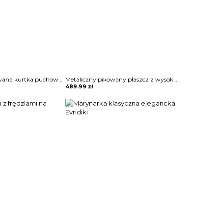
Oversizowa pikowana kurtka puchowa z kapturem Thamara
Metaliczny pikowany płaszcz z wysoką stójką Mako
489.99
zł