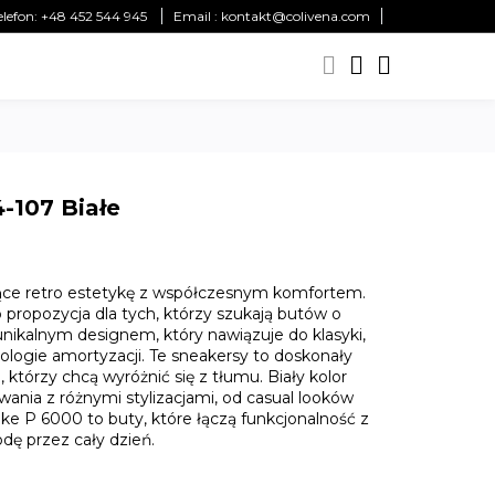
elefon:
+48 452 544 945
Email :
kontakt@colivena.com
-107 Białe
ące retro estetykę z współczesnym komfortem.
propozycja dla tych, którzy szukają butów o
ę unikalnym designem, który nawiązuje do klasyki,
ologie amortyzacji. Te sneakersy to doskonały
którzy chcą wyróżnić się z tłumu. Biały kolor
ania z różnymi stylizacjami, od casual looków
ke P 6000 to buty, które łączą funkcjonalność z
 przez cały dzień.