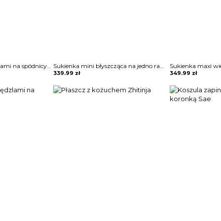
Sukienka mini z frędzlami na spódnicy Potita
Sukienka mini błyszcząca na jedno ramię Vildan
339.99
zł
349.99
zł