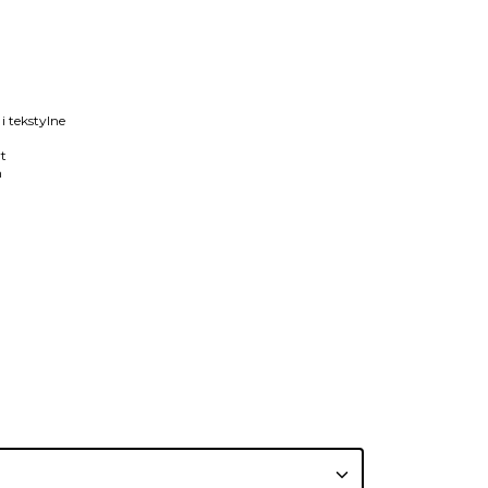
i tekstylne
t
m