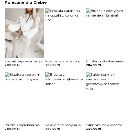
Polecane dla Ciebie
Koszula zapinana na guziki z koronką Sae
Koszula zapinana na guziki z koronką Sae
Bluzka z odkrytym ramieniem Zaniyah
289.99
zł
289.99
zł
284.99
zł
Bluzka z szerokimi mankietami Shyann
Bluzka z ażurowymi rękawami Johar
Sukienka maxi wieczorowa z gorsetowym topem Alija
289.99
zł
289.99
zł
349.99
zł