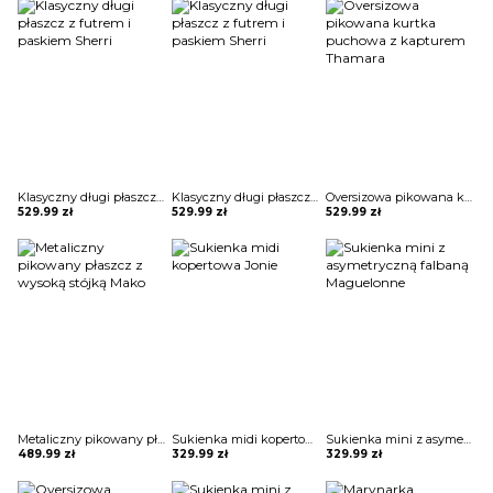
Klasyczny długi płaszcz z futrem i paskiem Sherri
Klasyczny długi płaszcz z futrem i paskiem Sherri
Oversizowa pikowana kurtka puchowa z kapturem Thamara
529.99
zł
529.99
zł
529.99
zł
Metaliczny pikowany płaszcz z wysoką stójką Mako
Sukienka midi kopertowa Jonie
Sukienka mini z asymetryczną falbaną Maguelonne
489.99
zł
329.99
zł
329.99
zł