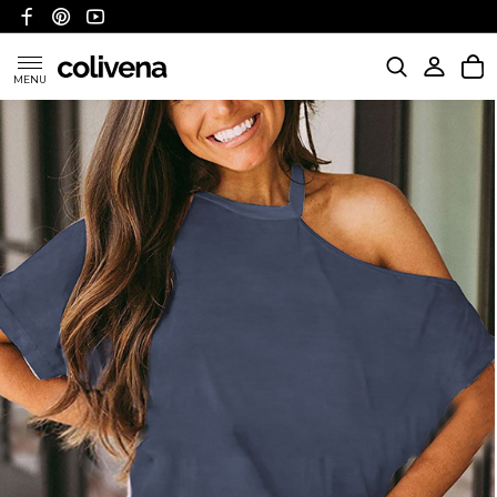
MENU
KATEGORIE
POLITYKA WYSYŁKI
POLITYKA ZWROTÓW I REFUNDACJI
FAQ
O NAS
KONTAKT