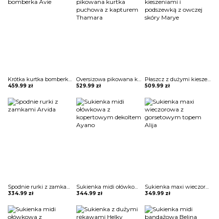
Krótka kurtka bomberka Avie
Oversizowa pikowana kurtka puchowa z kapturem Thamara
Płaszcz z dużymi kieszeniami i podszewką z owczej skóry Marye
459.99
zł
529.99
zł
509.99
zł
Spodnie rurki z zamkami Arvida
Sukienka midi ołówkowa z kopertowym dekoltem Ayano
Sukienka maxi wieczorowa z gorsetowym topem Alija
334.99
zł
344.99
zł
349.99
zł