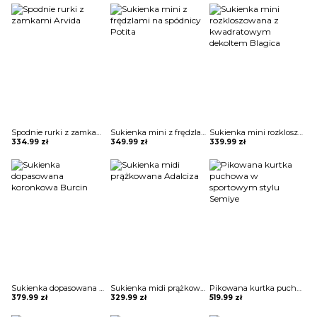
Spodnie rurki z zamkami Arvida
Sukienka mini z frędzlami na spódnicy Potita
Sukienka mini rozkloszowana z kwadratowym dekoltem Blagica
334.99
zł
349.99
zł
339.99
zł
Sukienka dopasowana koronkowa Burcin
Sukienka midi prążkowana Adalciza
Pikowana kurtka puchowa w sportowym stylu Semiye
379.99
zł
329.99
zł
519.99
zł