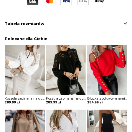
Tabela rozmiarów
Polecane dla Ciebie
Koszula zapinana na guziki z koronką Sae
Koszula zapinana na guziki z koronką Sae
Bluzka z odkrytym ramieniem Zaniyah
289.99
zł
289.99
zł
284.99
zł