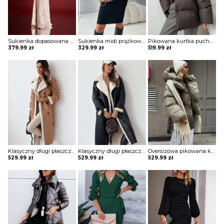
Sukienka dopasowana koronkowa Burcin
Sukienka midi prążkowana Adalciza
Pikowana kurtka puchowa w sportowym stylu Semiye
379.99
zł
329.99
zł
519.99
zł
Klasyczny długi płaszcz z futrem i paskiem Sherri
Klasyczny długi płaszcz z futrem i paskiem Sherri
Oversizowa pikowana kurtka puchowa z kapturem Thamara
529.99
zł
529.99
zł
529.99
zł