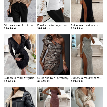
Bluzka z szerokimi mankietami Shyann
Bluzka z ażurowymi rękawami Johar
Sukienka maxi wieczorowa z gorsetowym topem Alija
289.99
zł
289.99
zł
349.99
zł
Sukienka mini z frędzlami na spódnicy Potita
Sukienka mini błyszcząca na jedno ramię Vildan
Sukienka maxi wieczorowa z gorsetowym topem Alija
349.99
zł
339.99
zł
349.99
zł