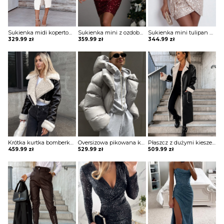
Sukienka midi kopertowa Jonie
Sukienka mini z ozdobnymi pagonami Rosia
Sukienka mini tulipan błyszcząca Ciske
329.99
zł
359.99
zł
344.99
zł
Krótka kurtka bomberka Avie
Oversizowa pikowana kurtka puchowa z kapturem Thamara
Płaszcz z dużymi kieszeniami i podszewką z owczej skóry Marye
459.99
zł
529.99
zł
509.99
zł