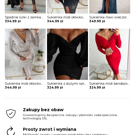
Spodnie rurki z zamkami Arvida
Sukienka midi ołówkowa z kopertowym dekoltem Ayano
Sukienka maxi wieczorowa z gorsetowym topem Alija
334.99
zł
344.99
zł
349.99
zł
Sukienka midi ołówkowa z kopertowym dekoltem Ayano
Sukienka z dużymi rękawami Helky
Sukienka midi bandażowa Belina
344.99
zł
324.99
zł
324.99
zł
Zakupy bez obaw
Gwarantujemy bezpieczne zakupy i płatności zabezpieczone
technologią SSL
Prosty zwrot i wymiana
Możliwość zwrotu i wymiany produktów bez problemu