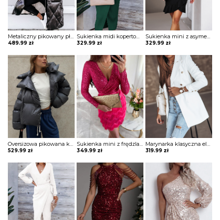
Metaliczny pikowany płaszcz z wysoką stójką Mako
Sukienka midi kopertowa Jonie
Sukienka mini z asymetryczną falbaną Maguelonne
489.99
zł
329.99
zł
329.99
zł
Oversizowa pikowana kurtka puchowa z kapturem Thamara
Sukienka mini z frędzlami na spódnicy Potita
Marynarka klasyczna elegancka Evridiki
529.99
zł
349.99
zł
319.99
zł