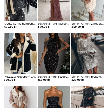
Krótka kurtka bomberka Avie
Sukienka maxi wieczorowa z gorsetowym topem Alija
Sukienka mini z frędzlami na spódnicy Potita
479.99
zł
349.99
zł
349.99
zł
Płaszcz z kożuchem Zhitinja
Sukienka mini z ozdobnymi pagonami Rosia
Sukienka mini brokatowa Eric
369.99
zł
359.99
zł
329.99
zł