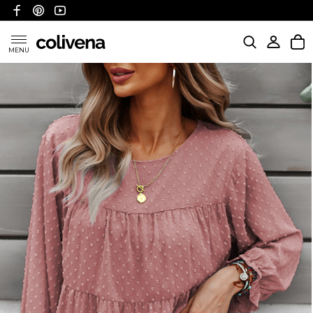
MENU
KATEGORIE
POLITYKA WYSYŁKI
POLITYKA ZWROTÓW I REFUNDACJI
FAQ
O NAS
KONTAKT