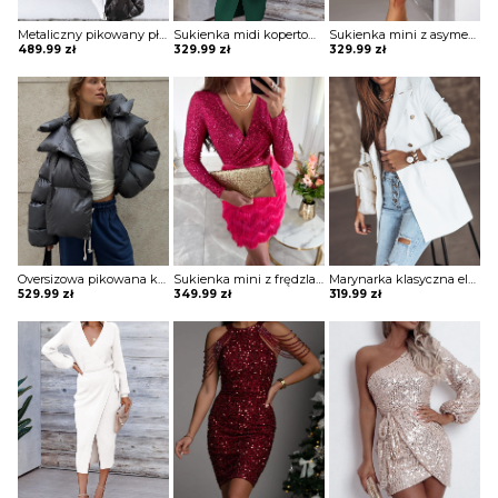
Metaliczny pikowany płaszcz z wysoką stójką Mako
Sukienka midi kopertowa Jonie
Sukienka mini z asymetryczną falbaną Maguelonne
489.99
zł
329.99
zł
329.99
zł
Oversizowa pikowana kurtka puchowa z kapturem Thamara
Sukienka mini z frędzlami na spódnicy Potita
Marynarka klasyczna elegancka Evridiki
529.99
zł
349.99
zł
319.99
zł