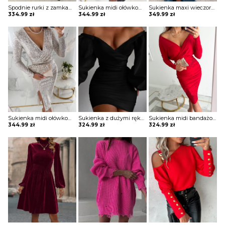
Spodnie rurki z zamkami Arvida
Sukienka midi ołówkowa z kopertowym dekoltem Ayano
Sukienka maxi wieczorowa z gorsetowym topem Alija
334.99
zł
344.99
zł
349.99
zł
Sukienka midi ołówkowa z kopertowym dekoltem Ayano
Sukienka z dużymi rękawami Helky
Sukienka midi bandażowa Belina
344.99
zł
324.99
zł
324.99
zł