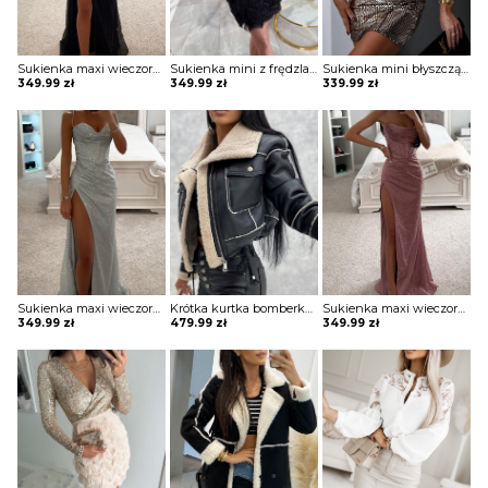
Sukienka maxi wieczorowa z gorsetowym topem Alija
Sukienka mini z frędzlami na spódnicy Potita
Sukienka mini błyszcząca na jedno ramię Vildan
349.99
zł
349.99
zł
339.99
zł
Sukienka maxi wieczorowa z gorsetowym topem Alija
Krótka kurtka bomberka Avie
Sukienka maxi wieczorowa z gorsetowym topem Alija
349.99
zł
479.99
zł
349.99
zł