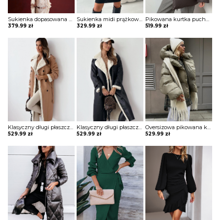
Sukienka dopasowana koronkowa Burcin
Sukienka midi prążkowana Adalciza
Pikowana kurtka puchowa w sportowym stylu Semiye
379.99
zł
329.99
zł
519.99
zł
Klasyczny długi płaszcz z futrem i paskiem Sherri
Klasyczny długi płaszcz z futrem i paskiem Sherri
Oversizowa pikowana kurtka puchowa z kapturem Thamara
529.99
zł
529.99
zł
529.99
zł