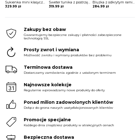
Sukienka mini klasyczna Nertila
Sweter tunika z postrzępionym dołem Liebgard
Bluzka z odkrytym ramieniem Zaniyah
329.99
zł
319.99
zł
284.99
zł
Zakupy bez obaw
Gwarantujemy bezpieczne zakupy i płatności zabezpieczone
technologią SSL
Prosty zwrot i wymiana
Możliwość zwrotu i wymiany produktów bez problemu
Terminowa dostawa
Dostarczamy zamówienia zgodnie z ustalonym terminem
Najnowsze kolekcje
Regularnie wprowadzamy nowe produkty do oferty
Ponad milion zadowolonych klientów
Dołącz do grona naszych usatysfakcjonowanych klientów
Promocje specjalne
Każdego dnia znajdziesz produkty w atrakcyjnych cenach
Bezpieczna dostawa