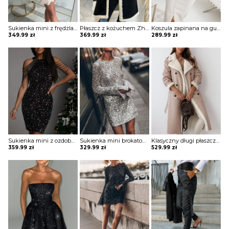
Sukienka mini z frędzlami na spódnicy Potita
Płaszcz z kożuchem Zhitinja
Koszula zapinana na guziki z koronką Sae
349.99
zł
369.99
zł
289.99
zł
Sukienka mini z ozdobnymi pagonami Rosia
Sukienka mini brokatowa Eric
Klasyczny długi płaszcz z futrem i paskiem Sherri
359.99
zł
329.99
zł
529.99
zł