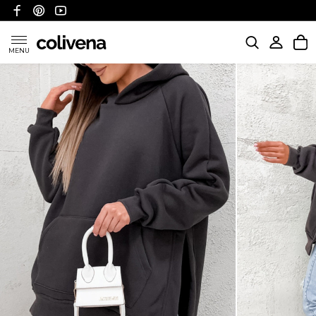
MENU
KATEGORIE
POLITYKA WYSYŁKI
POLITYKA ZWROTÓW I REFUNDACJI
FAQ
O NAS
KONTAKT