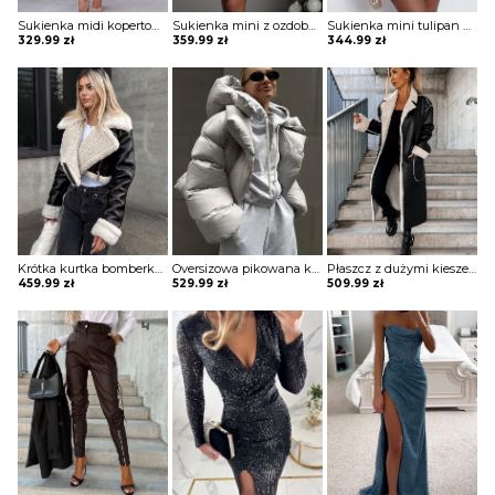
Sukienka midi kopertowa Jonie
Sukienka mini z ozdobnymi pagonami Rosia
Sukienka mini tulipan błyszcząca Ciske
329.99
zł
359.99
zł
344.99
zł
Krótka kurtka bomberka Avie
Oversizowa pikowana kurtka puchowa z kapturem Thamara
Płaszcz z dużymi kieszeniami i podszewką z owczej skóry Marye
459.99
zł
529.99
zł
509.99
zł