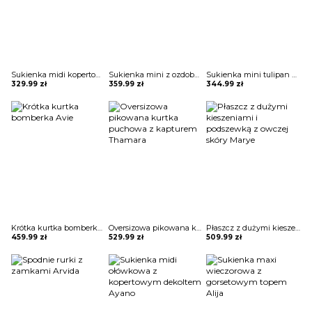
Sukienka midi kopertowa Jonie
Sukienka mini z ozdobnymi pagonami Rosia
Sukienka mini tulipan błyszcząca Ciske
329.99
zł
359.99
zł
344.99
zł
Krótka kurtka bomberka Avie
Oversizowa pikowana kurtka puchowa z kapturem Thamara
Płaszcz z dużymi kieszeniami i podszewką z owczej skóry Marye
459.99
zł
529.99
zł
509.99
zł