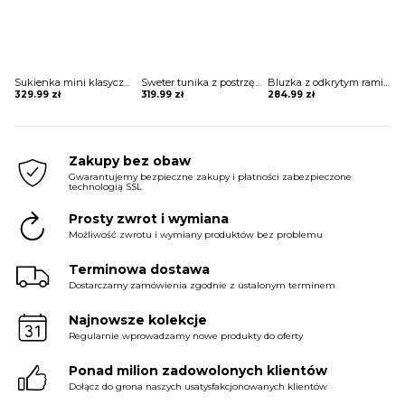
Sukienka mini klasyczna Nertila
Sweter tunika z postrzępionym dołem Liebgard
Bluzka z odkrytym ramieniem Zaniyah
329.99
zł
319.99
zł
284.99
zł
Zakupy bez obaw
Gwarantujemy bezpieczne zakupy i płatności zabezpieczone
technologią SSL
Prosty zwrot i wymiana
Możliwość zwrotu i wymiany produktów bez problemu
Terminowa dostawa
Dostarczamy zamówienia zgodnie z ustalonym terminem
Najnowsze kolekcje
Regularnie wprowadzamy nowe produkty do oferty
Ponad milion zadowolonych klientów
Dołącz do grona naszych usatysfakcjonowanych klientów