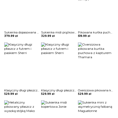
Sukienka dopasowana koronkowa Burcin
Sukienka midi prążkowana Adalciza
Pikowana kurtka puchowa w sportowym stylu Semiye
379.99
zł
329.99
zł
519.99
zł
Klasyczny długi płaszcz z futrem i paskiem Sherri
Klasyczny długi płaszcz z futrem i paskiem Sherri
Oversizowa pikowana kurtka puchowa z kapturem Thamara
529.99
zł
529.99
zł
529.99
zł