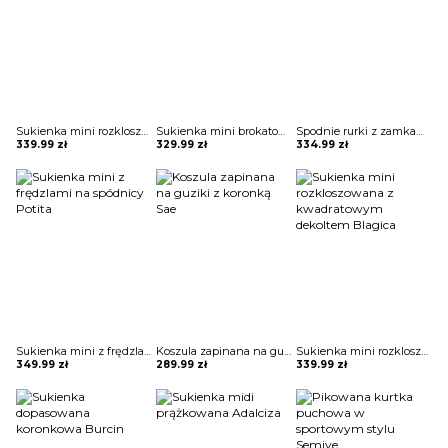
Sukienka mini rozkloszowana bez ramiączek Zahariea
Sukienka mini brokatowa Eric
Spodnie rurki z zamkami Arvida
339.99
zł
329.99
zł
334.99
zł
Sukienka mini z frędzlami na spódnicy Potita
Koszula zapinana na guziki z koronką Sae
Sukienka mini rozkloszowana z kwadratowym dekoltem Blagica
349.99
zł
289.99
zł
339.99
zł