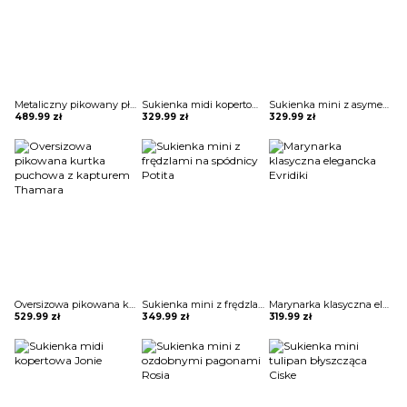
Metaliczny pikowany płaszcz z wysoką stójką Mako
Sukienka midi kopertowa Jonie
Sukienka mini z asymetryczną falbaną Maguelonne
489.99
zł
329.99
zł
329.99
zł
Oversizowa pikowana kurtka puchowa z kapturem Thamara
Sukienka mini z frędzlami na spódnicy Potita
Marynarka klasyczna elegancka Evridiki
529.99
zł
349.99
zł
319.99
zł