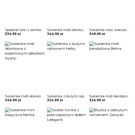
Spodnie rurki z zamkami Arvida
Sukienka midi ołówkowa z kopertowym dekoltem Ayano
Sukienka maxi wieczorowa z gorsetowym topem Alija
334.99
zł
344.99
zł
349.99
zł
Sukienka midi ołówkowa z kopertowym dekoltem Ayano
Sukienka z dużymi rękawami Helky
Sukienka midi bandażowa Belina
344.99
zł
324.99
zł
324.99
zł