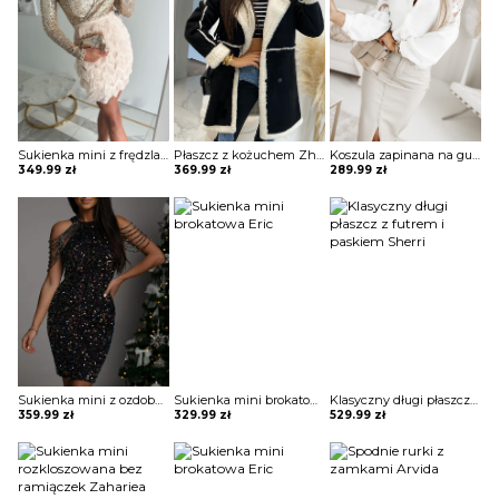
Sukienka mini z frędzlami na spódnicy Potita
Płaszcz z kożuchem Zhitinja
Koszula zapinana na guziki z koronką Sae
349.99
zł
369.99
zł
289.99
zł
Sukienka mini z ozdobnymi pagonami Rosia
Sukienka mini brokatowa Eric
Klasyczny długi płaszcz z futrem i paskiem Sherri
359.99
zł
329.99
zł
529.99
zł