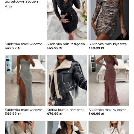
Sukienka maxi wieczorowa z gorsetowym topem Alija
Sukienka mini z frędzlami na spódnicy Potita
Sukienka mini błyszcząca na jedno ramię Vildan
349.99
zł
349.99
zł
339.99
zł
Sukienka maxi wieczorowa z gorsetowym topem Alija
Krótka kurtka bomberka Avie
Sukienka maxi wieczorowa z gorsetowym topem Alija
349.99
zł
479.99
zł
349.99
zł