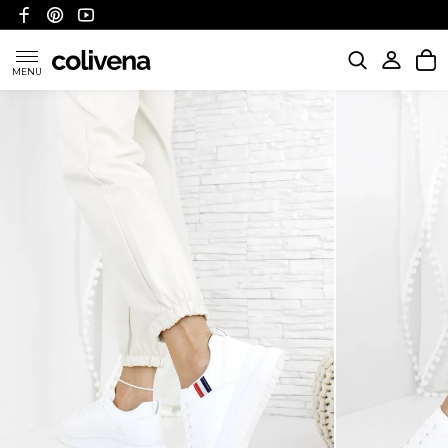
MENU
KATEGORIE
POLITYKA WYSYŁKI
POLITYKA ZWROTÓW I REFUNDACJI
FAQ
O NAS
KONTAKT